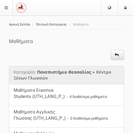
Ε
Ε
$langMenu
π
ί
ι
Αρχική Σελίδα
Επιλογή Κατηγορίας
Μαθήματα
λ
ο
ζήτηση
ο
δ
γ
ο
Μαθήματα
ή
ς
Γ
λ
ώ
Κατηγορία:
Πανεπιστήμιο Θεσσαλίας
» Κέντρο
σ
Ξένων Γλωσσών
σ
α
Μαθήματα Erasmus
ς
Students
(UTH_LANG_P_)
- 4 διαθέσιμα μαθήματα
Μαθήματα Αγγλικής
Γλώσσας
(UTH_LANG_P_)
- 0 διαθέσιμα μαθήματα