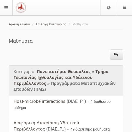
Ε
Ε
$langMenu
π
ί
ι
Αρχική Σελίδα
Επιλογή Κατηγορίας
Μαθήματα
λ
ο
ζήτηση
ο
δ
γ
ο
Μαθήματα
ή
ς
Γ
λ
ώ
Κατηγορία:
Πανεπιστήμιο Θεσσαλίας
»
Τμήμα
σ
Γεωπονίας Ιχθυολογίας και Υδάτινου
σ
Περιβάλλοντος
» Προγράμματα Μεταπτυχιακών
α
Σπουδών (ΠΜΣ)
ς
Host-microbe interactions
(DIAE_P_)
- 1 διαθέσιμο
μάθημα
Αειφορική Διαχείριση Υδατικού
Περιβάλλοντος
(DIAE_P_)
- 49 διαθέσιμα μαθήματα