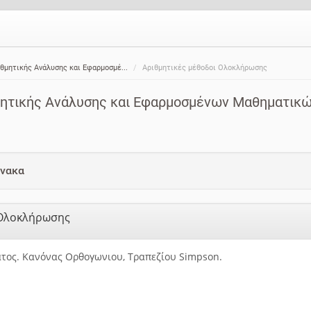
ιθμητικής Aνάλυσης και Eφαρμοσμέ...
Αριθμητικές μέθοδοι Ολοκλήρωσης
θμητικής Aνάλυσης και Eφαρμοσμένων Mαθηματικ
ίνακα
 Ολοκλήρωσης
τος. Κανόνας Ορθογωνιου, Τραπεζίου Simpson.