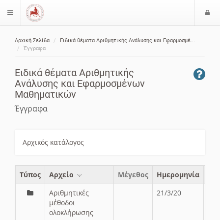
Ε
$langMenu
ί
Αρχική Σελίδα
Ειδικά θέματα Aριθμητικής Aνάλυσης και Eφαρμοσμέ...
ο
ζήτηση
Έγγραφα
δ
ο
Ειδικά θέματα Aριθμητικής
ς
Aνάλυσης και Eφαρμοσμένων
Mαθηματικών
Έγγραφα
Αρχικός κατάλογος
Τύπος
Aρχείο
Μέγεθος
Ημερομηνία
Αριθμητικές
21/3/20
μέθοδοι
ολοκλήρωσης