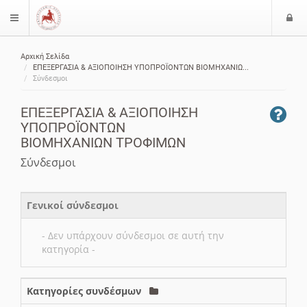
Ε
$langMenu
ί
Αρχική Σελίδα
ο
ζήτηση
ΕΠΕΞΕΡΓΑΣΙΑ & ΑΞΙΟΠΟΙΗΣΗ ΥΠΟΠΡΟΪΟΝΤΩΝ ΒΙΟΜΗΧΑΝΙΩ...
δ
Σύνδεσμοι
ο
ς
ΕΠΕΞΕΡΓΑΣΙΑ & ΑΞΙΟΠΟΙΗΣΗ
ΥΠΟΠΡΟΪΟΝΤΩΝ
ΒΙΟΜΗΧΑΝΙΩΝ ΤΡΟΦΙΜΩΝ
Σύνδεσμοι
Γενικοί σύνδεσμοι
- Δεν υπάρχουν σύνδεσμοι σε αυτή την
κατηγορία -
Κατηγορίες συνδέσμων