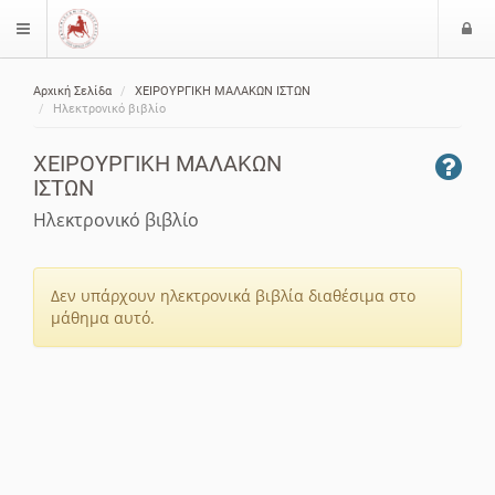
Ε
$langMenu
ί
Αρχική Σελίδα
ΧΕΙΡΟΥΡΓΙΚΗ ΜΑΛΑΚΩΝ ΙΣΤΩΝ
ο
ζήτηση
Ηλεκτρονικό βιβλίο
δ
ο
ΧΕΙΡΟΥΡΓΙΚΗ ΜΑΛΑΚΩΝ
ς
ΙΣΤΩΝ
Ηλεκτρονικό βιβλίο
Δεν υπάρχουν ηλεκτρονικά βιβλία διαθέσιμα στο
μάθημα αυτό.