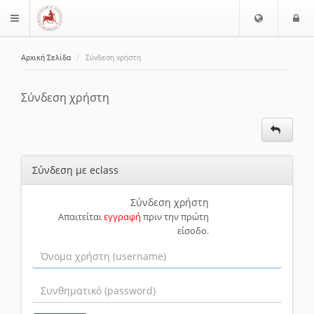
Ε
Ε
$langMenu
π
ί
ι
Αρχική Σελίδα
Σύνδεση χρήστη
λ
ο
ζήτηση
ο
δ
γ
ο
Σύνδεση χρήστη
ή
ς
Γ
λ
ώ
Σύνδεση με eclass
σ
σ
α
Σύνδεση χρήστη
Απαιτείται
εγγραφή
πριν την πρώτη
ς
είσοδο.