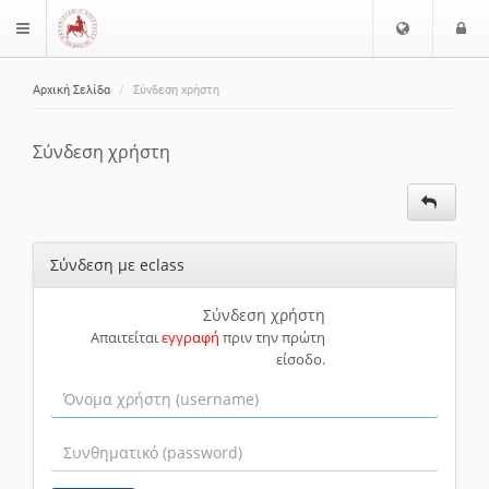
Ε
Ε
$langMenu
π
ί
ι
Αρχική Σελίδα
Σύνδεση χρήστη
λ
ο
ζήτηση
ο
δ
γ
ο
Σύνδεση χρήστη
ή
ς
Γ
λ
ώ
Σύνδεση με eclass
σ
σ
α
Σύνδεση χρήστη
Απαιτείται
εγγραφή
πριν την πρώτη
ς
είσοδο.