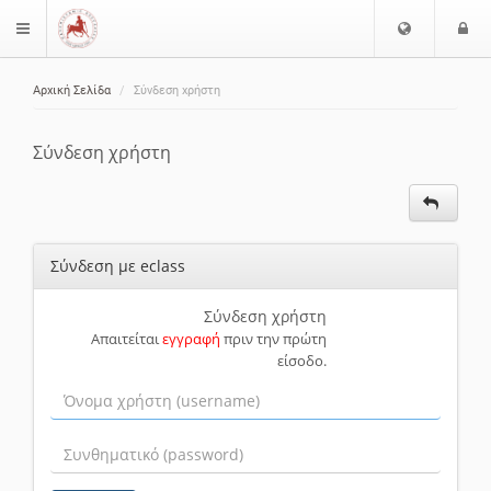
Ε
Ε
$langMenu
π
ί
ι
Αρχική Σελίδα
Σύνδεση χρήστη
λ
ο
ζήτηση
ο
δ
γ
ο
Σύνδεση χρήστη
ή
ς
Γ
λ
ώ
Σύνδεση με eclass
σ
σ
α
Σύνδεση χρήστη
Απαιτείται
εγγραφή
πριν την πρώτη
ς
είσοδο.