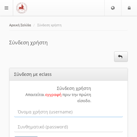
Ε
Ε
$langMenu
π
ί
ι
Αρχική Σελίδα
Σύνδεση χρήστη
λ
ο
ζήτηση
ο
δ
γ
ο
Σύνδεση χρήστη
ή
ς
Γ
λ
ώ
Σύνδεση με eclass
σ
σ
α
Σύνδεση χρήστη
Απαιτείται
εγγραφή
πριν την πρώτη
ς
είσοδο.