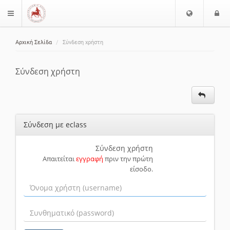
Ε
Ε
$langMenu
π
ί
ι
Αρχική Σελίδα
Σύνδεση χρήστη
λ
ο
ζήτηση
ο
δ
γ
ο
Σύνδεση χρήστη
ή
ς
Γ
λ
ώ
Σύνδεση με eclass
σ
σ
α
Σύνδεση χρήστη
Απαιτείται
εγγραφή
πριν την πρώτη
ς
είσοδο.