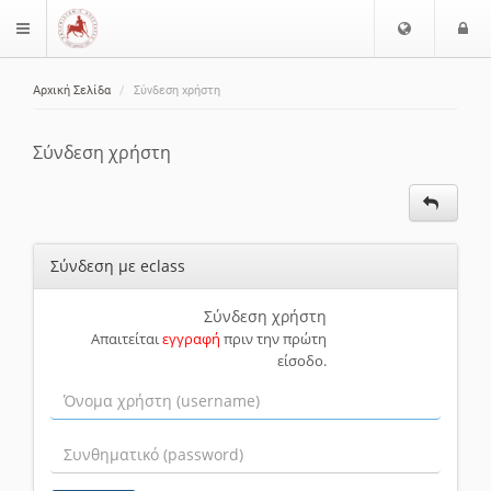
Ε
Ε
$langMenu
π
ί
ι
Αρχική Σελίδα
Σύνδεση χρήστη
λ
ο
ζήτηση
ο
δ
γ
ο
Σύνδεση χρήστη
ή
ς
Γ
λ
ώ
Σύνδεση με eclass
σ
σ
α
Σύνδεση χρήστη
Απαιτείται
εγγραφή
πριν την πρώτη
ς
είσοδο.