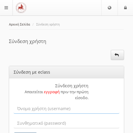
Ε
Ε
$langMenu
π
ί
ι
Αρχική Σελίδα
Σύνδεση χρήστη
λ
ο
ζήτηση
ο
δ
γ
ο
Σύνδεση χρήστη
ή
ς
Γ
λ
ώ
Σύνδεση με eclass
σ
σ
α
Σύνδεση χρήστη
Απαιτείται
εγγραφή
πριν την πρώτη
ς
είσοδο.