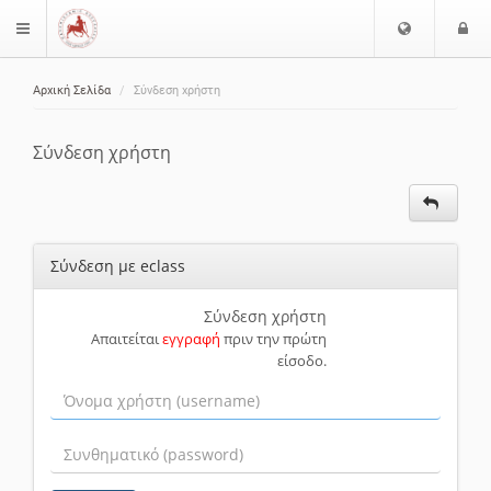
Ε
Ε
$langMenu
π
ί
ι
Αρχική Σελίδα
Σύνδεση χρήστη
λ
ο
ζήτηση
ο
δ
γ
ο
Σύνδεση χρήστη
ή
ς
Γ
λ
ώ
Σύνδεση με eclass
σ
σ
α
Σύνδεση χρήστη
Απαιτείται
εγγραφή
πριν την πρώτη
ς
είσοδο.