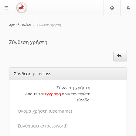
Ε
Ε
$langMenu
π
ί
ι
Αρχική Σελίδα
Σύνδεση χρήστη
λ
ο
ζήτηση
ο
δ
γ
ο
Σύνδεση χρήστη
ή
ς
Γ
λ
ώ
Σύνδεση με eclass
σ
σ
α
Σύνδεση χρήστη
Απαιτείται
εγγραφή
πριν την πρώτη
ς
είσοδο.