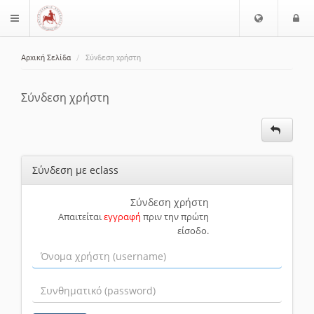
Ε
Ε
$langMenu
π
ί
ι
Αρχική Σελίδα
Σύνδεση χρήστη
λ
ο
ζήτηση
ο
δ
γ
ο
Σύνδεση χρήστη
ή
ς
Γ
λ
ώ
Σύνδεση με eclass
σ
σ
α
Σύνδεση χρήστη
Απαιτείται
εγγραφή
πριν την πρώτη
ς
είσοδο.