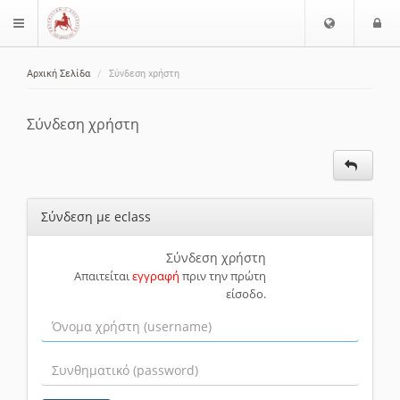
Ε
Ε
$langMenu
π
ί
ι
Αρχική Σελίδα
Σύνδεση χρήστη
λ
ο
ζήτηση
ο
δ
γ
ο
Σύνδεση χρήστη
ή
ς
Γ
λ
ώ
Σύνδεση με eclass
σ
σ
α
Σύνδεση χρήστη
Απαιτείται
εγγραφή
πριν την πρώτη
ς
είσοδο.