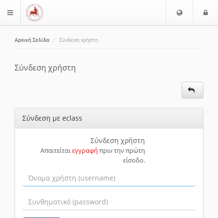
Ε
Ε
$langMenu
π
ί
ι
Αρχική Σελίδα
Σύνδεση χρήστη
λ
ο
ζήτηση
ο
δ
γ
ο
Σύνδεση χρήστη
ή
ς
Γ
λ
ώ
Σύνδεση με eclass
σ
σ
α
Σύνδεση χρήστη
Απαιτείται
εγγραφή
πριν την πρώτη
ς
είσοδο.