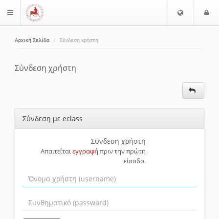
Ε
Ε
$langMenu
π
ί
ι
Αρχική Σελίδα
Σύνδεση χρήστη
λ
ο
ζήτηση
ο
δ
γ
ο
Σύνδεση χρήστη
ή
ς
Γ
λ
ώ
Σύνδεση με eclass
σ
σ
α
Σύνδεση χρήστη
Απαιτείται
εγγραφή
πριν την πρώτη
ς
είσοδο.