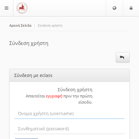
Ε
Ε
$langMenu
π
ί
ι
Αρχική Σελίδα
Σύνδεση χρήστη
λ
ο
ζήτηση
ο
δ
γ
ο
Σύνδεση χρήστη
ή
ς
Γ
λ
ώ
Σύνδεση με eclass
σ
σ
α
Σύνδεση χρήστη
Απαιτείται
εγγραφή
πριν την πρώτη
ς
είσοδο.