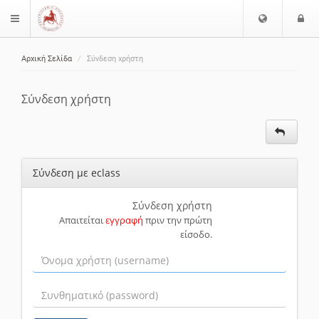
Ε
Ε
$langMenu
π
ί
ι
Αρχική Σελίδα
Σύνδεση χρήστη
λ
ο
ζήτηση
ο
δ
γ
ο
Σύνδεση χρήστη
ή
ς
Γ
λ
ώ
Σύνδεση με eclass
σ
σ
α
Σύνδεση χρήστη
Απαιτείται
εγγραφή
πριν την πρώτη
ς
είσοδο.