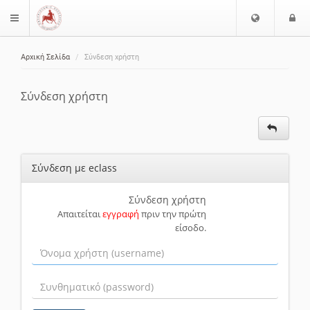
Ε
Ε
$langMenu
π
ί
ι
Αρχική Σελίδα
Σύνδεση χρήστη
λ
ο
ζήτηση
ο
δ
γ
ο
Σύνδεση χρήστη
ή
ς
Γ
λ
ώ
Σύνδεση με eclass
σ
σ
α
Σύνδεση χρήστη
Απαιτείται
εγγραφή
πριν την πρώτη
ς
είσοδο.