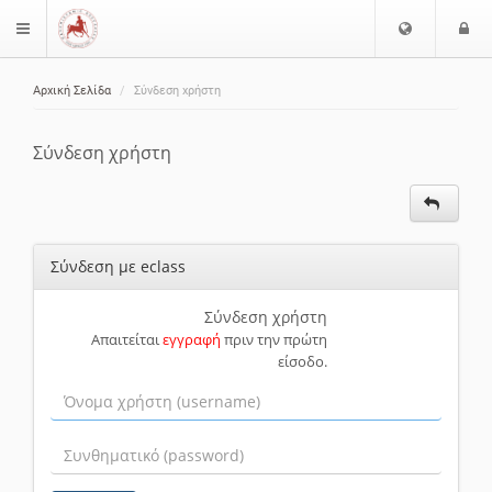
Ε
Ε
$langMenu
π
ί
ι
Αρχική Σελίδα
Σύνδεση χρήστη
λ
ο
ζήτηση
ο
δ
γ
ο
Σύνδεση χρήστη
ή
ς
Γ
λ
ώ
Σύνδεση με eclass
σ
σ
α
Σύνδεση χρήστη
Απαιτείται
εγγραφή
πριν την πρώτη
ς
είσοδο.