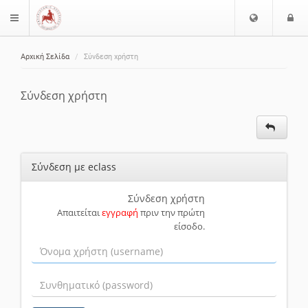
Ε
Ε
$langMenu
π
ί
ι
Αρχική Σελίδα
Σύνδεση χρήστη
λ
ο
ζήτηση
ο
δ
γ
ο
Σύνδεση χρήστη
ή
ς
Γ
λ
ώ
Σύνδεση με eclass
σ
σ
α
Σύνδεση χρήστη
Απαιτείται
εγγραφή
πριν την πρώτη
ς
είσοδο.