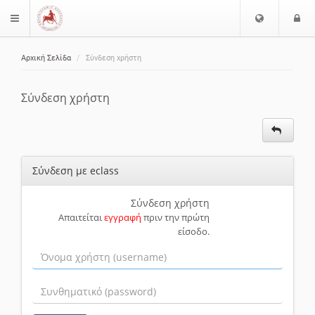
Ε
Ε
$langMenu
π
ί
ι
Αρχική Σελίδα
Σύνδεση χρήστη
λ
ο
ζήτηση
ο
δ
γ
ο
Σύνδεση χρήστη
ή
ς
Γ
λ
ώ
Σύνδεση με eclass
σ
σ
α
Σύνδεση χρήστη
Απαιτείται
εγγραφή
πριν την πρώτη
ς
είσοδο.