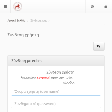
Ε
Ε
$langMenu
π
ί
ι
Αρχική Σελίδα
Σύνδεση χρήστη
λ
ο
ζήτηση
ο
δ
γ
ο
Σύνδεση χρήστη
ή
ς
Γ
λ
ώ
Σύνδεση με eclass
σ
σ
α
Σύνδεση χρήστη
Απαιτείται
εγγραφή
πριν την πρώτη
ς
είσοδο.