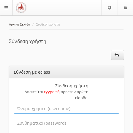
Ε
Ε
$langMenu
π
ί
ι
Αρχική Σελίδα
Σύνδεση χρήστη
λ
ο
ζήτηση
ο
δ
γ
ο
Σύνδεση χρήστη
ή
ς
Γ
λ
ώ
Σύνδεση με eclass
σ
σ
α
Σύνδεση χρήστη
Απαιτείται
εγγραφή
πριν την πρώτη
ς
είσοδο.