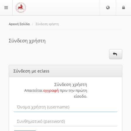
Ε
Ε
$langMenu
π
ί
ι
Αρχική Σελίδα
Σύνδεση χρήστη
λ
ο
ζήτηση
ο
δ
γ
ο
Σύνδεση χρήστη
ή
ς
Γ
λ
ώ
Σύνδεση με eclass
σ
σ
α
Σύνδεση χρήστη
Απαιτείται
εγγραφή
πριν την πρώτη
ς
είσοδο.