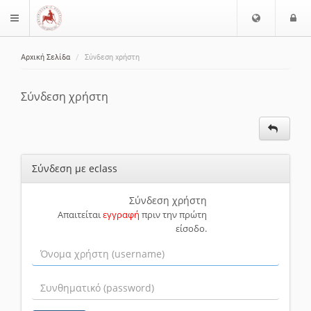
Ε
Ε
$langMenu
π
ί
ι
Αρχική Σελίδα
Σύνδεση χρήστη
λ
ο
ζήτηση
ο
δ
γ
ο
Σύνδεση χρήστη
ή
ς
Γ
λ
ώ
Σύνδεση με eclass
σ
σ
α
Σύνδεση χρήστη
Απαιτείται
εγγραφή
πριν την πρώτη
ς
είσοδο.