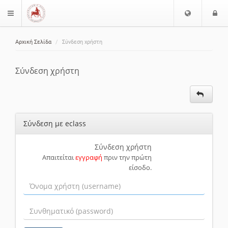
Ε
Ε
$langMenu
π
ί
ι
Αρχική Σελίδα
Σύνδεση χρήστη
λ
ο
ζήτηση
ο
δ
γ
ο
Σύνδεση χρήστη
ή
ς
Γ
λ
ώ
Σύνδεση με eclass
σ
σ
α
Σύνδεση χρήστη
Απαιτείται
εγγραφή
πριν την πρώτη
ς
είσοδο.