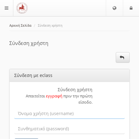
Ε
Ε
$langMenu
π
ί
ι
Αρχική Σελίδα
Σύνδεση χρήστη
λ
ο
ζήτηση
ο
δ
γ
ο
Σύνδεση χρήστη
ή
ς
Γ
λ
ώ
Σύνδεση με eclass
σ
σ
α
Σύνδεση χρήστη
Απαιτείται
εγγραφή
πριν την πρώτη
ς
είσοδο.