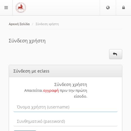
Ε
Ε
$langMenu
π
ί
ι
Αρχική Σελίδα
Σύνδεση χρήστη
λ
ο
ζήτηση
ο
δ
γ
ο
Σύνδεση χρήστη
ή
ς
Γ
λ
ώ
Σύνδεση με eclass
σ
σ
α
Σύνδεση χρήστη
Απαιτείται
εγγραφή
πριν την πρώτη
ς
είσοδο.