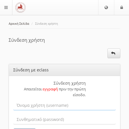
Ε
Ε
$langMenu
π
ί
ι
Αρχική Σελίδα
Σύνδεση χρήστη
λ
ο
ζήτηση
ο
δ
γ
ο
Σύνδεση χρήστη
ή
ς
Γ
λ
ώ
Σύνδεση με eclass
σ
σ
α
Σύνδεση χρήστη
Απαιτείται
εγγραφή
πριν την πρώτη
ς
είσοδο.