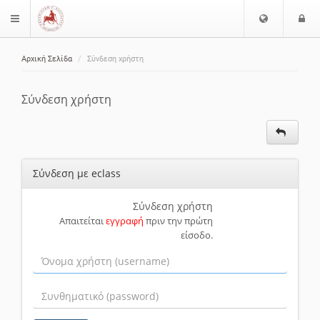
Ε
Ε
$langMenu
π
ί
ι
Αρχική Σελίδα
Σύνδεση χρήστη
λ
ο
ζήτηση
ο
δ
γ
ο
Σύνδεση χρήστη
ή
ς
Γ
λ
ώ
Σύνδεση με eclass
σ
σ
α
Σύνδεση χρήστη
Απαιτείται
εγγραφή
πριν την πρώτη
ς
είσοδο.