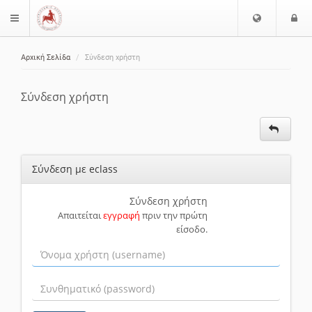
Ε
Ε
$langMenu
π
ί
ι
Αρχική Σελίδα
Σύνδεση χρήστη
λ
ο
ζήτηση
ο
δ
γ
ο
Σύνδεση χρήστη
ή
ς
Γ
λ
ώ
Σύνδεση με eclass
σ
σ
α
Σύνδεση χρήστη
Απαιτείται
εγγραφή
πριν την πρώτη
ς
είσοδο.