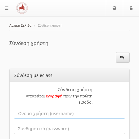
Ε
Ε
$langMenu
π
ί
ι
Αρχική Σελίδα
Σύνδεση χρήστη
λ
ο
ζήτηση
ο
δ
γ
ο
Σύνδεση χρήστη
ή
ς
Γ
λ
ώ
Σύνδεση με eclass
σ
σ
α
Σύνδεση χρήστη
Απαιτείται
εγγραφή
πριν την πρώτη
ς
είσοδο.