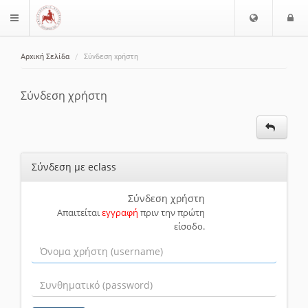
Ε
Ε
$langMenu
π
ί
ι
Αρχική Σελίδα
Σύνδεση χρήστη
λ
ο
ζήτηση
ο
δ
γ
ο
Σύνδεση χρήστη
ή
ς
Γ
λ
ώ
Σύνδεση με eclass
σ
σ
α
Σύνδεση χρήστη
Απαιτείται
εγγραφή
πριν την πρώτη
ς
είσοδο.