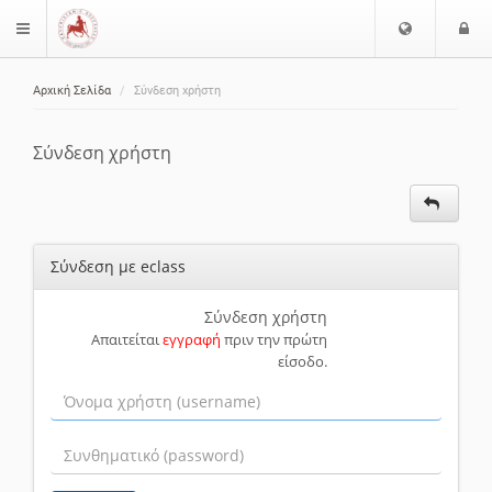
Ε
Ε
$langMenu
π
ί
ι
Αρχική Σελίδα
Σύνδεση χρήστη
λ
ο
ζήτηση
ο
δ
γ
ο
Σύνδεση χρήστη
ή
ς
Γ
λ
ώ
Σύνδεση με eclass
σ
σ
α
Σύνδεση χρήστη
Απαιτείται
εγγραφή
πριν την πρώτη
ς
είσοδο.