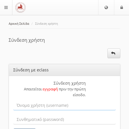
Ε
Ε
$langMenu
π
ί
ι
Αρχική Σελίδα
Σύνδεση χρήστη
λ
ο
ζήτηση
ο
δ
γ
ο
Σύνδεση χρήστη
ή
ς
Γ
λ
ώ
Σύνδεση με eclass
σ
σ
α
Σύνδεση χρήστη
Απαιτείται
εγγραφή
πριν την πρώτη
ς
είσοδο.