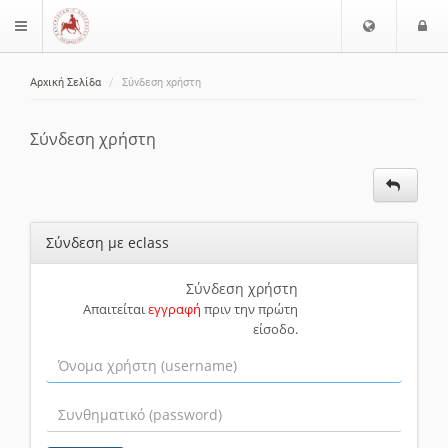
Ε
Ε
$langMenu
π
ί
ι
Αρχική Σελίδα
Σύνδεση χρήστη
λ
ο
ζήτηση
ο
δ
γ
ο
Σύνδεση χρήστη
ή
ς
Γ
λ
ώ
Σύνδεση με eclass
σ
σ
α
Σύνδεση χρήστη
Απαιτείται
εγγραφή
πριν την πρώτη
ς
είσοδο.