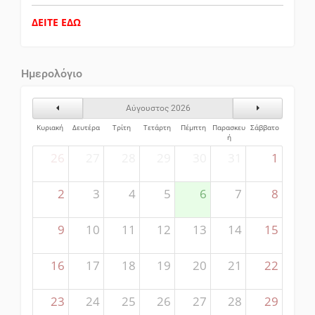
ΔΕΙΤΕ ΕΔΩ
Ημερολόγιο
Προηγούμενος Μήνας
Επόμενος Μήν
Αύγουστος 2026
Κυριακή
Δευτέρα
Τρίτη
Τετάρτη
Πέμπτη
Παρασκευ
Σάββατο
ή
26
27
28
29
30
31
1
2
3
4
5
6
7
8
9
10
11
12
13
14
15
16
17
18
19
20
21
22
23
24
25
26
27
28
29