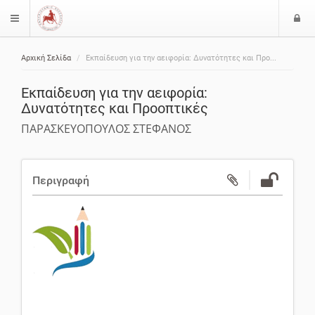
Ε
$langMenu
ί
Αρχική Σελίδα
Εκπαίδευση για την αειφορία: Δυνατότητες και Προ...
ο
ζήτηση
δ
Εκπαίδευση για την αειφορία:
ο
Δυνατότητες και Προοπτικές
ς
ΠΑΡΑΣΚΕΥΟΠΟΥΛΟΣ ΣΤΕΦΑΝΟΣ
Περιγραφή