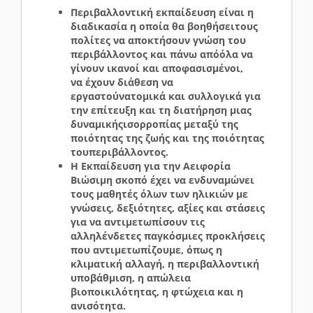
Περιβαλλοντική εκπαίδευση είναι η
διαδικασία η οποία θα βοηθήσει
τους
πολίτες να αποκτήσουν γνώση του
περιβάλλοντος και πάνω από
όλα να
γίνουν ικανοί και
αποφασισμένο
ι,
να
έχουν διάθεση να
εργαστούν
ατομικά και συλλογικά για
την
επίτευξη και τη
διατήρηση μιας
δυναμικής
ισορροπίας μεταξύ της
ποιότητας της ζωής και της ποιότητας
του
περιβάλλοντος.
Η Εκπαίδευση για την Αειφορία
Βιώσιμη σκοπό έχει να ενδυναμώνει
τους μαθητές όλων των ηλικιών με
γνώσεις, δεξιότητες, αξίες και στάσεις
για να αντιμετωπίσουν τις
αλληλένδετες παγκόσμιες προκλήσεις
που αντιμετωπίζουμε, όπως η
κλιματική αλλαγή, η περιβαλλοντική
υποβάθμιση, η απώλεια
βιοποικιλότητας, η φτώχεια και η
ανισότητα.