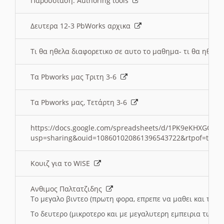
Παρουσιαση: Authoring tools
Δευτερα 12-3 PbWorks αρχικα
Τι θα ηθελα διαφορετικο σε αυτο το μαθημα- τι θα ηθελα
Τα Pbworks μας Τριτη 3-6
Τα Pbworks μας, Τετάρτη 3-6
https://docs.google.com/spreadsheets/d/1PK9eKHXGOJLZ
usp=sharing&ouid=108601020861396543722&rtpof=true
Κουιζ για το WISE
Ανθιμος Παλτατζιδης
Το μεγαλο βιντεο (πρωτη φορα, επρεπε να μαθει και το C
Το δευτερο (μικροτερο και με μεγαλυτερη εμπειρια τωρα)