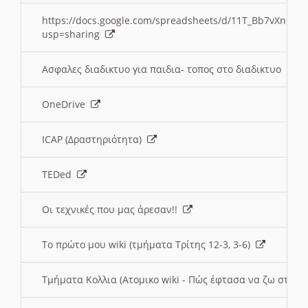
https://docs.google.com/spreadsheets/d/11T_Bb7vXn9
usp=sharing
Ασφαλες διαδικτυο για παιδια- τοπος στο διαδικτυο
OneDrive
ICAP (Δραστηριότητα)
TEDed
Οι τεχνικές που μας άρεσαν!!
Το πρώτο μου wiki (τμήματα Τρίτης 12-3, 3-6)
Τμήματα Κολλια (Ατομικο wiki - Πώς έφτασα να ζω στην 