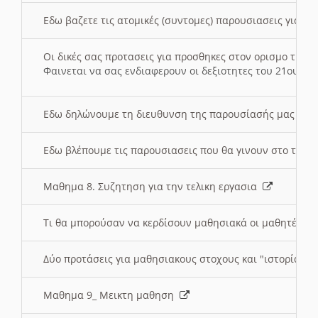
Εδω βαζετε τις ατομικές (συντομες) παρουσιασεις για κ
Οι δικές σας προτασεις για προσθηκες στον ορισμο της
Φαινεται να σας ενδιαφερουν οι δεξιοτητες του 21ου αι
Εδω δηλώνουμε τη διευθυνση της παρουσίασής μας στ
Εδω βλέπουμε τις παρουσιασεις που θα γινουν στο τμη
Μαθημα 8. Συζητηση για την τελικη εργασια
Τι θα μπορούσαν να κερδίσουν μαθησιακά οι μαθητές/τρ
Δύο προτάσεις για μαθησιακους στοχους και "ιστορία" μ
Μαθημα 9_ Μεικτη μαθηση