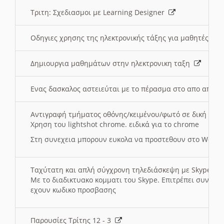
Τριτη: Σχεδιασμοι με Learning Designer
Οδηγιες χρησης της ηλεκτρονικής τάξης για μαθητές
Δημιουργια μαθημάτων στην ηλεκτρονικη ταξη
Ενας δασκαλος αστειεύται με το πέρασμα στο απο αποσ
Αντιγραφή τμήματος οθόνης/κειμένου/φωτό σε δική σας
Χρηση του lightshot chrome. ειδικά για το chrome
Στη συνεχεια μπορουν ευκολα να προστεθουν στο Word 
Ταχύτατη και απλή σύγχρονη τηλεδιάσκεψη με Skype
Με το διαδικτυακο κομματι του Skype. Επιτρέπει συνδε
εχουν κωδικο προσβασης
Παρουσίες Τρίτης 12 - 3