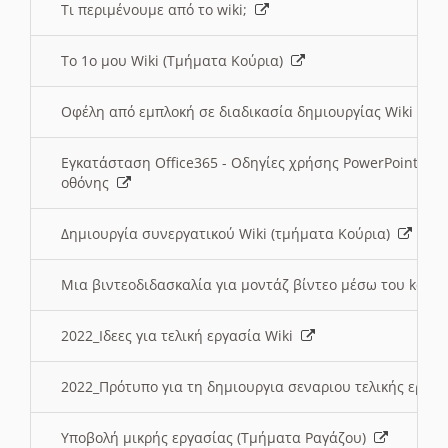
Τι περιμένουμε από το wiki;
Το 1ο μου Wiki (Τμήματα Κούρια)
Οφέλη από εμπλοκή σε διαδικασία δημιουργίας Wiki (Τ
Εγκατάσταση Office365 - Οδηγίες χρήσης PowerPoint γι
οθόνης
Δημιουργία συνεργατικού Wiki (τμήματα Κούρια)
Μια βιντεοδιδασκαλία για μοντάζ βίντεο μέσω του kden
2022_Ιδεες για τελική εργασία Wiki
2022_Πρότυπο για τη δημιουργια σεναριου τελικής εργα
Υποβολή μικρής εργασίας (Τμήματα Ραγάζου)