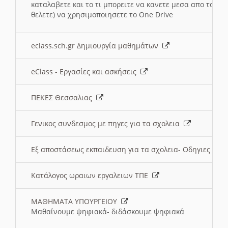
καταλαβετε και το τι μπορειτε να κανετε μεσα απο το σχο
θελετε) να χρησιμοποιησετε το One Drive
eclass.sch.gr Δημιουργία μαθημάτων
eClass - Εργασίες και ασκήσεις
ΠΕΚΕΣ Θεσσαλιας
Γενικος συνδεσμος με πηγες για τα σχολεια
Εξ αποστάσεως εκπαιδευση για τα σχολεια- Οδηγιες
Κατάλογος ωραιων εργαλειων ΤΠΕ
ΜΑΘΗΜΑΤΑ ΥΠΟΥΡΓΕΙΟΥ
Μαθαίνουμε ψηφιακά- διδάσκουμε ψηφιακά