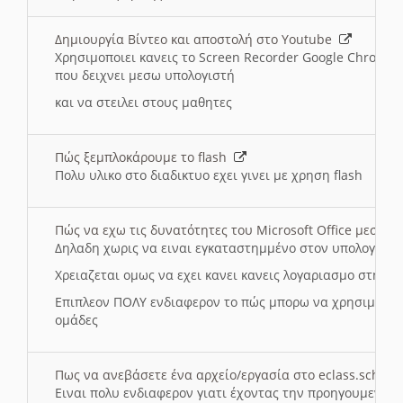
Δημιουργία Βίντεο και αποστολή στο Youtube
Χρησιμοποιει κανεις το Screen Recorder Google Chrome γ
που δειχνει μεσω υπολογιστή
και να στειλει στους μαθητες
Πώς ξεμπλοκάρουμε το flash
Πολυ υλικο στο διαδικτυο εχει γινει με χρηση flash
Πώς να εχω τις δυνατότητες του Microsoft Office μεσω 
Δηλαδη χωρις να ειναι εγκαταστημμένο στον υπολογιστή
Χρειαζεται ομως να εχει κανει κανεις λογαριασμο στη Mic
Επιπλεον ΠΟΛΥ ενδιαφερον το πώς μπορω να χρησιμοποι
ομάδες
Πως να ανεβάσετε ένα αρχείο/εργασία στο eclass.sch.gr
Ειναι πολυ ενδιαφερον γιατι έχοντας την προηγουμενη γ