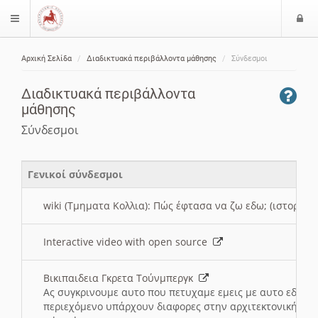
Ε
$langMenu
ί
Αρχική Σελίδα
Διαδικτυακά περιβάλλοντα μάθησης
Σύνδεσμοι
ο
ζήτηση
δ
Διαδικτυακά περιβάλλοντα
ο
μάθησης
ς
Σύνδεσμοι
Γενικοί σύνδεσμοι
wiki (Τμηματα Κολλια): Πώς έφτασα να ζω εδω; (ιστορια)
Interactive video with open source
Βικιπαιδεια Γκρετα Τούνμπεργκ
Ας συγκρινουμε αυτο που πετυχαμε εμεις με αυτο εδω το
περιεχόμενο υπάρχουν διαφορες στην αρχιτεκτονική της