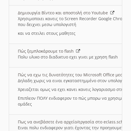
Δημιουργία Βίντεο και αποστολή στο Youtube
Χρησιμοποιει κανεις το Screen Recorder Google Chrome γ
που δειχνει μεσω υπολογιστή
και να στειλει στους μαθητες
Πώς ξεμπλοκάρουμε το flash
Πολυ υλικο στο διαδικτυο εχει γινει με χρηση flash
Πώς να εχω τις δυνατότητες του Microsoft Office μεσω 
Δηλαδη χωρις να ειναι εγκαταστημμένο στον υπολογιστή
Χρειαζεται ομως να εχει κανει κανεις λογαριασμο στη Mic
Επιπλεον ΠΟΛΥ ενδιαφερον το πώς μπορω να χρησιμοποι
ομάδες
Πως να ανεβάσετε ένα αρχείο/εργασία στο eclass.sch.gr
Ειναι πολυ ενδιαφερον γιατι έχοντας την προηγουμενη γ