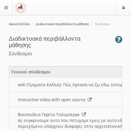
Ε
$langMenu
ί
Αρχική Σελίδα
Διαδικτυακά περιβάλλοντα μάθησης
Σύνδεσμοι
ο
ζήτηση
δ
Διαδικτυακά περιβάλλοντα
ο
μάθησης
ς
Σύνδεσμοι
Γενικοί σύνδεσμοι
wiki (Τμηματα Κολλια): Πώς έφτασα να ζω εδω; (ιστορια)
Interactive video with open source
Βικιπαιδεια Γκρετα Τούνμπεργκ
Ας συγκρινουμε αυτο που πετυχαμε εμεις με αυτο εδω το
περιεχόμενο υπάρχουν διαφορες στην αρχιτεκτονική της