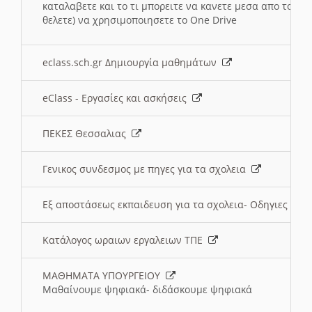
καταλαβετε και το τι μπορειτε να κανετε μεσα απο το σχο
θελετε) να χρησιμοποιησετε το One Drive
eclass.sch.gr Δημιουργία μαθημάτων
eClass - Εργασίες και ασκήσεις
ΠΕΚΕΣ Θεσσαλιας
Γενικος συνδεσμος με πηγες για τα σχολεια
Εξ αποστάσεως εκπαιδευση για τα σχολεια- Οδηγιες
Κατάλογος ωραιων εργαλειων ΤΠΕ
ΜΑΘΗΜΑΤΑ ΥΠΟΥΡΓΕΙΟΥ
Μαθαίνουμε ψηφιακά- διδάσκουμε ψηφιακά