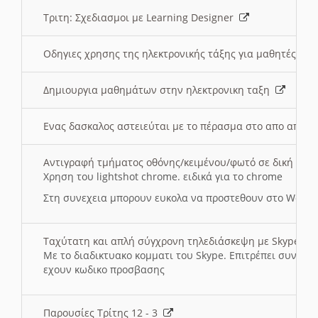
Τριτη: Σχεδιασμοι με Learning Designer
Οδηγιες χρησης της ηλεκτρονικής τάξης για μαθητές
Δημιουργια μαθημάτων στην ηλεκτρονικη ταξη
Ενας δασκαλος αστειεύται με το πέρασμα στο απο αποσ
Αντιγραφή τμήματος οθόνης/κειμένου/φωτό σε δική σας
Χρηση του lightshot chrome. ειδικά για το chrome
Στη συνεχεια μπορουν ευκολα να προστεθουν στο Word 
Ταχύτατη και απλή σύγχρονη τηλεδιάσκεψη με Skype
Με το διαδικτυακο κομματι του Skype. Επιτρέπει συνδε
εχουν κωδικο προσβασης
Παρουσίες Τρίτης 12 - 3