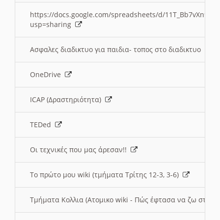
https://docs.google.com/spreadsheets/d/11T_Bb7vXn9
usp=sharing
Ασφαλες διαδικτυο για παιδια- τοπος στο διαδικτυο
OneDrive
ICAP (Δραστηριότητα)
TEDed
Οι τεχνικές που μας άρεσαν!!
Το πρώτο μου wiki (τμήματα Τρίτης 12-3, 3-6)
Τμήματα Κολλια (Ατομικο wiki - Πώς έφτασα να ζω στην 