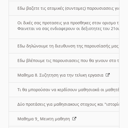
Εδω βαζετε τις ατομικές (συντομες) παρουσιασεις για κ
Οι δικές σας προτασεις για προσθηκες στον ορισμο της
Φαινεται να σας ενδιαφερουν οι δεξιοτητες του 21ου αι
Εδω δηλώνουμε τη διευθυνση της παρουσίασής μας στ
Εδω βλέπουμε τις παρουσιασεις που θα γινουν στο τμη
Μαθημα 8. Συζητηση για την τελικη εργασια
Τι θα μπορούσαν να κερδίσουν μαθησιακά οι μαθητές/τρ
Δύο προτάσεις για μαθησιακους στοχους και "ιστορία" μ
Μαθημα 9_ Μεικτη μαθηση