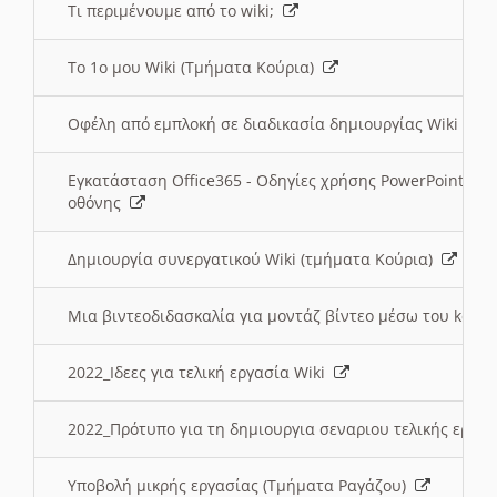
Τι περιμένουμε από το wiki;
Το 1ο μου Wiki (Τμήματα Κούρια)
Οφέλη από εμπλοκή σε διαδικασία δημιουργίας Wiki (Τ
Εγκατάσταση Office365 - Οδηγίες χρήσης PowerPoint γι
οθόνης
Δημιουργία συνεργατικού Wiki (τμήματα Κούρια)
Μια βιντεοδιδασκαλία για μοντάζ βίντεο μέσω του kden
2022_Ιδεες για τελική εργασία Wiki
2022_Πρότυπο για τη δημιουργια σεναριου τελικής εργα
Υποβολή μικρής εργασίας (Τμήματα Ραγάζου)