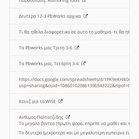
Παρουσιαση: Authoring tools
Δευτερα 12-3 PbWorks αρχικα
Τι θα ηθελα διαφορετικο σε αυτο το μαθημα- τι θα ηθελα
Τα Pbworks μας Τριτη 3-6
Τα Pbworks μας, Τετάρτη 3-6
https://docs.google.com/spreadsheets/d/1PK9eKHXGOJLZ
usp=sharing&ouid=108601020861396543722&rtpof=true
Κουιζ για το WISE
Ανθιμος Παλτατζιδης
Το μεγαλο βιντεο (πρωτη φορα, επρεπε να μαθει και το C
Το δευτερο (μικροτερο και με μεγαλυτερη εμπειρια τωρα)