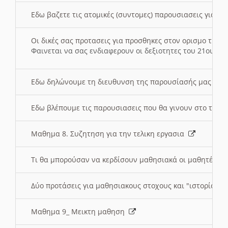
Εδω βαζετε τις ατομικές (συντομες) παρουσιασεις για κ
Οι δικές σας προτασεις για προσθηκες στον ορισμο της
Φαινεται να σας ενδιαφερουν οι δεξιοτητες του 21ου αι
Εδω δηλώνουμε τη διευθυνση της παρουσίασής μας στ
Εδω βλέπουμε τις παρουσιασεις που θα γινουν στο τμη
Μαθημα 8. Συζητηση για την τελικη εργασια
Τι θα μπορούσαν να κερδίσουν μαθησιακά οι μαθητές/τρ
Δύο προτάσεις για μαθησιακους στοχους και "ιστορία" μ
Μαθημα 9_ Μεικτη μαθηση