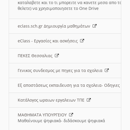
καταλαβετε και το τι μπορειτε να κανετε μεσα απο το σχο
θελετε) να χρησιμοποιησετε το One Drive
eclass.sch.gr Δημιουργία μαθημάτων
eClass - Εργασίες και ασκήσεις
ΠΕΚΕΣ Θεσσαλιας
Γενικος συνδεσμος με πηγες για τα σχολεια
Εξ αποστάσεως εκπαιδευση για τα σχολεια- Οδηγιες
Κατάλογος ωραιων εργαλειων ΤΠΕ
ΜΑΘΗΜΑΤΑ ΥΠΟΥΡΓΕΙΟΥ
Μαθαίνουμε ψηφιακά- διδάσκουμε ψηφιακά