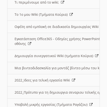
Τι περιμένουμε από το wiki;
Το 1ο μου Wiki (Τμήματα Κούρια)
Οφέλη από εμπλοκή σε διαδικασία δημιουργίας Wiki (Τ
Εγκατάσταση Office365 - Οδηγίες χρήσης PowerPoint γι
οθόνης
Δημιουργία συνεργατικού Wiki (τμήματα Κούρια)
Μια βιντεοδιδασκαλία για μοντάζ βίντεο μέσω του kden
2022_Ιδεες για τελική εργασία Wiki
2022_Πρότυπο για τη δημιουργια σεναριου τελικής εργα
Υποβολή μικρής εργασίας (Τμήματα Ραγάζου)