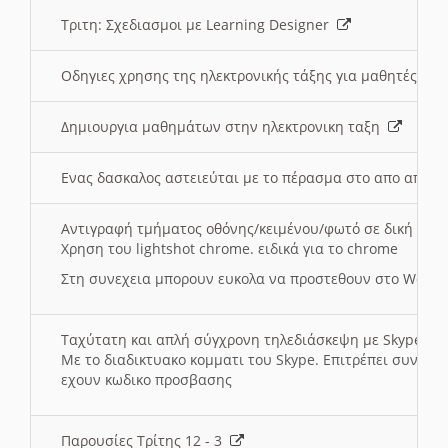
Τριτη: Σχεδιασμοι με Learning Designer
Οδηγιες χρησης της ηλεκτρονικής τάξης για μαθητές
Δημιουργια μαθημάτων στην ηλεκτρονικη ταξη
Ενας δασκαλος αστειεύται με το πέρασμα στο απο αποσ
Αντιγραφή τμήματος οθόνης/κειμένου/φωτό σε δική σας
Χρηση του lightshot chrome. ειδικά για το chrome
Στη συνεχεια μπορουν ευκολα να προστεθουν στο Word 
Ταχύτατη και απλή σύγχρονη τηλεδιάσκεψη με Skype
Με το διαδικτυακο κομματι του Skype. Επιτρέπει συνδε
εχουν κωδικο προσβασης
Παρουσίες Τρίτης 12 - 3