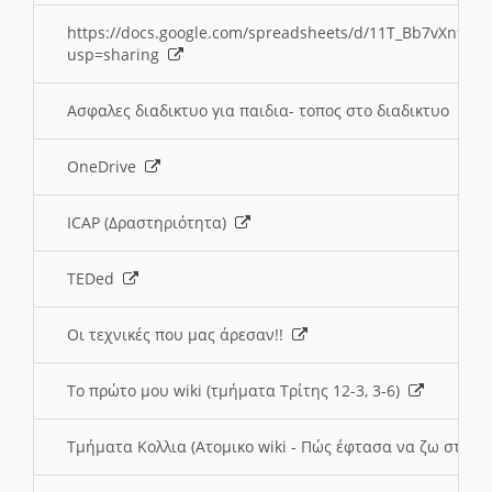
https://docs.google.com/spreadsheets/d/11T_Bb7vXn9
usp=sharing
Ασφαλες διαδικτυο για παιδια- τοπος στο διαδικτυο
OneDrive
ICAP (Δραστηριότητα)
TEDed
Οι τεχνικές που μας άρεσαν!!
Το πρώτο μου wiki (τμήματα Τρίτης 12-3, 3-6)
Τμήματα Κολλια (Ατομικο wiki - Πώς έφτασα να ζω στην 