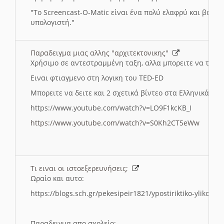
"
To Screencast-O-Matic είναι ένα πολύ ελαφρύ και βασικ
υπολογιστή."
Παραδειγμα μιας αλλης "αρχιτεκτονικης"
Χρήσιμο σε αντεστραμμένη ταξη, αλλα μπορειτε να το πρ
Ειναι φτιαγμενο στη λογικη του TED-ED
Μπορειτε να δειτε και 2 σχετικά βίντεο στα Ελληνικά:
https://www.youtube.com/watch?v=LO9F1kcKB_I
https://www.youtube.com/watch?v=S0Kh2CT5eWw
Τι ειναι οι ιστοεξερευνήσεις;
Ωραίο και αυτο:
https://blogs.sch.gr/pekesipeir1821/ypostiriktiko-yliko/is
Παραδειγμα απο σχολείο: