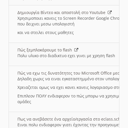
Δημιουργία Βίντεο και αποστολή στο Youtube
Χρησιμοποιει κανεις το Screen Recorder Google Chrome γ
που δειχνει μεσω υπολογιστή
και να στειλει στους μαθητες
Πώς ξεμπλοκάρουμε το flash
Πολυ υλικο στο διαδικτυο εχει γινει με χρηση flash
Πώς να εχω τις δυνατότητες του Microsoft Office μεσω 
Δηλαδη χωρις να ειναι εγκαταστημμένο στον υπολογιστή
Χρειαζεται ομως να εχει κανει κανεις λογαριασμο στη Mic
Επιπλεον ΠΟΛΥ ενδιαφερον το πώς μπορω να χρησιμοποι
ομάδες
Πως να ανεβάσετε ένα αρχείο/εργασία στο eclass.sch.gr
Ειναι πολυ ενδιαφερον γιατι έχοντας την προηγουμενη γ