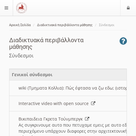
Ε
$langMenu
ί
Αρχική Σελίδα
Διαδικτυακά περιβάλλοντα μάθησης
Σύνδεσμοι
ο
ζήτηση
δ
Διαδικτυακά περιβάλλοντα
ο
μάθησης
ς
Σύνδεσμοι
Γενικοί σύνδεσμοι
wiki (Τμηματα Κολλια): Πώς έφτασα να ζω εδω; (ιστορια)
Interactive video with open source
Βικιπαιδεια Γκρετα Τούνμπεργκ
Ας συγκρινουμε αυτο που πετυχαμε εμεις με αυτο εδω το
περιεχόμενο υπάρχουν διαφορες στην αρχιτεκτονική της