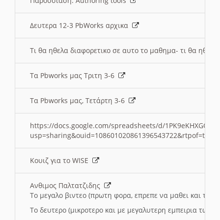
Παρουσιαση: Authoring tools
Δευτερα 12-3 PbWorks αρχικα
Τι θα ηθελα διαφορετικο σε αυτο το μαθημα- τι θα ηθελα
Τα Pbworks μας Τριτη 3-6
Τα Pbworks μας, Τετάρτη 3-6
https://docs.google.com/spreadsheets/d/1PK9eKHXGOJLZ
usp=sharing&ouid=108601020861396543722&rtpof=true
Κουιζ για το WISE
Ανθιμος Παλτατζιδης
Το μεγαλο βιντεο (πρωτη φορα, επρεπε να μαθει και το C
Το δευτερο (μικροτερο και με μεγαλυτερη εμπειρια τωρα)