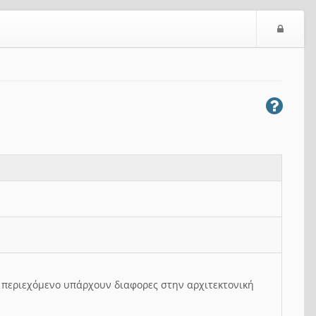
Ε
ί
σ
ο
δ
ο
ς
ο περιεχόμενο υπάρχουν διαφορες στην αρχιτεκτονική