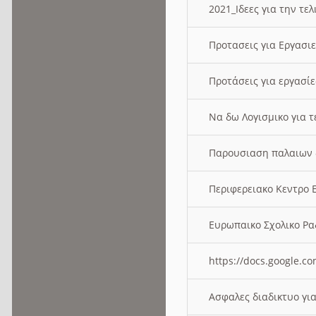
2021_Ιδεες για την τε
Προτασεις για Εργασι
Προτάσεις για εργασ
Να δω Λογισμικο για 
Παρουσιαση παλαιων 
Περιφερειακο Κεντρο
Ευρωπαικο Σχολικο 
https://docs.google
Ασφαλες διαδικτυο γι