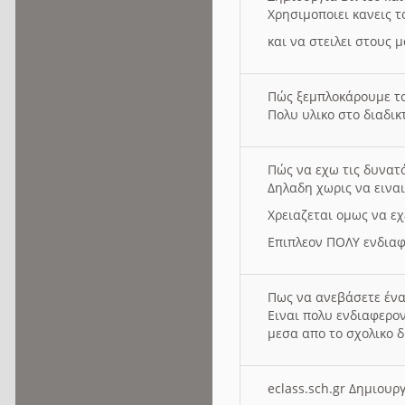
Χρησιμοποιει κανεις τ
και να στειλει στους 
Πώς ξεμπλοκάρουμε τ
Πολυ υλικο στο διαδικτ
Πώς να εχω τις δυνατ
Δηλαδη χωρις να εινα
Χρειαζεται ομως να εχ
Επιπλεον ΠΟΛΥ ενδιαφ
Πως να ανεβάσετε ένα
Ειναι πολυ ενδιαφερον
μεσα απο το σχολικο δ
eclass.sch.gr Δημιο