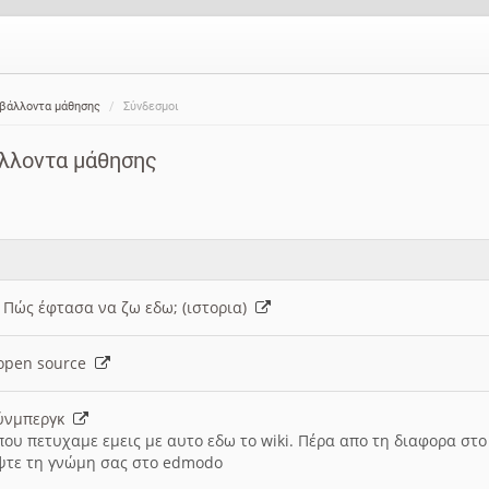
ιβάλλοντα μάθησης
Σύνδεσμοι
άλλοντα μάθησης
: Πώς έφτασα να ζω εδω; (ιστορια)
h open source
ούνμπεργκ
που πετυχαμε εμεις με αυτο εδω το wiki. Πέρα απο τη διαφορα στ
ψτε τη γνώμη σας στο edmodo