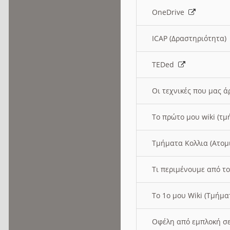
OneDrive
ICAP (Δραστηριότητα
TEDed
Οι τεχνικές που μας 
Το πρώτο μου wiki (τμ
Τμήματα Κολλια (Ατομ
Τι περιμένουμε από το
Το 1ο μου Wiki (Τμήμ
Οφέλη από εμπλοκή σε