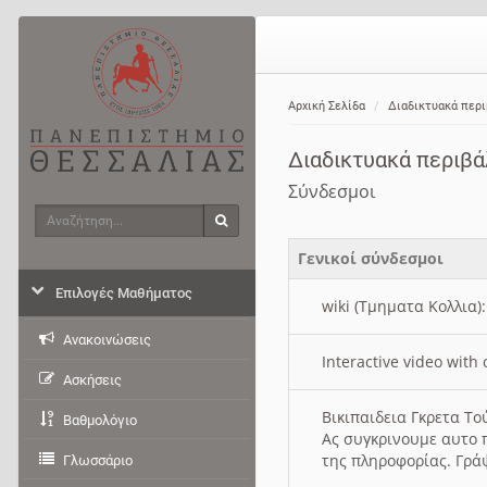
Αρχική Σελίδα
Διαδικτυακά περ
Διαδικτυακά περιβ
Σύνδεσμοι
Αναζήτηση
Αναζήτηση
Γενικοί σύνδεσμοι
Επιλογές Μαθήματος
wiki (Τμηματα Κολλια)
Ανακοινώσεις
Interactive video wit
Ασκήσεις
Βικιπαιδεια Γκρετα Τ
Βαθμολόγιο
Ας συγκρινουμε αυτο 
της πληροφορίας. Γρά
Γλωσσάριο