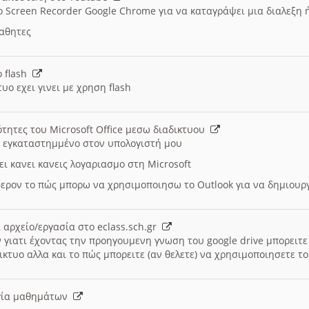
ο Screen Recorder Google Chrome για να καταγράψει μια διαλεξη 
μαθητες
ο flash
υο εχει γινει με χρηση flash
ότητες του Microsoft Office μεσω διαδικτυου
ι εγκαταστημμένο στον υπολογιστή μου
ει κανει κανεις λογαριασμο στη Microsoft
ερον το πώς μπορω να χρησιμοποιησω το Outlook για να δημιου
 αρχείο/εργασία στο eclass.sch.gr
 γιατι έχοντας την προηγουμενη γνωση του google drive μπορειτε 
ικτυο αλλα και το πώς μπορειτε (αν θελετε) να χρησιμοποιησετε το
υργία μαθημάτων