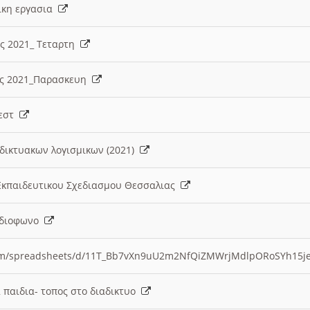
λικη εργασια
ες 2021_ Τεταρτη
ίες 2021_Παρασκευη
τεστ
δικτυακων λογισμικων (2021)
 Εκπαιδευτικου Σχεδιασμου Θεσσαλιας
Ραδιοφωνο
.com/spreadsheets/d/11T_Bb7vXn9uU2m2NfQiZMWrjMdlpORoSYh15j
α παιδια- τοπος στο διαδικτυο