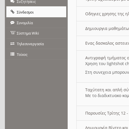
Συζητήσεις
Σύνδεσμοι
Οδηγιες χρησης της η
Συνομιλία
Δημιουργια μαθημάτω
Σύστημα Wiki
Ενας δασκαλος αστει
Τηλεσυνεργασία
Τοίχος
Αντιγραφή τμήματος ο
Χρηση του lightshot c
Στη συνεχεια μπορουν
Ταχύτατη και απλή σ
Με το διαδικτυακο κο
Παρουσίες Τρίτης 12 
Δημιουργία Βίντεο κα