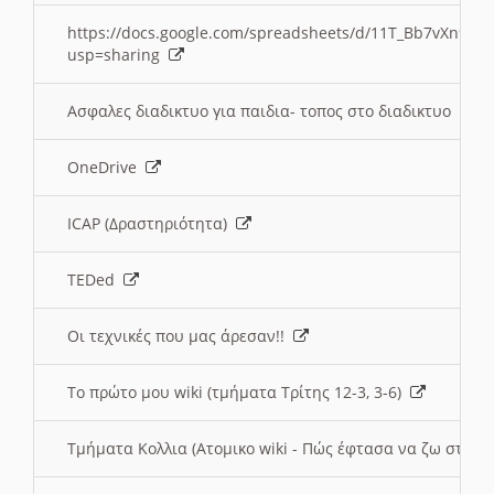
https://docs.google.com/spreadsheets/d/11T_Bb7vXn9
usp=sharing
Ασφαλες διαδικτυο για παιδια- τοπος στο διαδικτυο
OneDrive
ICAP (Δραστηριότητα)
TEDed
Οι τεχνικές που μας άρεσαν!!
Το πρώτο μου wiki (τμήματα Τρίτης 12-3, 3-6)
Τμήματα Κολλια (Ατομικο wiki - Πώς έφτασα να ζω στην 