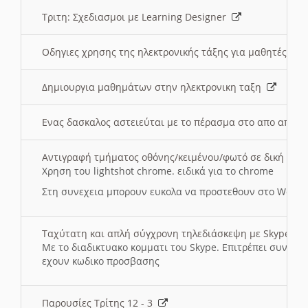
Τριτη: Σχεδιασμοι με Learning Designer
Οδηγιες χρησης της ηλεκτρονικής τάξης για μαθητές
Δημιουργια μαθημάτων στην ηλεκτρονικη ταξη
Ενας δασκαλος αστειεύται με το πέρασμα στο απο αποσ
Αντιγραφή τμήματος οθόνης/κειμένου/φωτό σε δική σας
Χρηση του lightshot chrome. ειδικά για το chrome
Στη συνεχεια μπορουν ευκολα να προστεθουν στο Word 
Ταχύτατη και απλή σύγχρονη τηλεδιάσκεψη με Skype
Με το διαδικτυακο κομματι του Skype. Επιτρέπει συνδε
εχουν κωδικο προσβασης
Παρουσίες Τρίτης 12 - 3