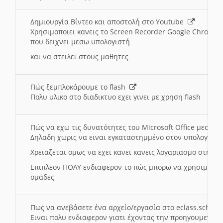
Δημιουργία Βίντεο και αποστολή στο Youtube
Χρησιμοποιει κανεις το Screen Recorder Google Chrome γ
που δειχνει μεσω υπολογιστή
και να στειλει στους μαθητες
Πώς ξεμπλοκάρουμε το flash
Πολυ υλικο στο διαδικτυο εχει γινει με χρηση flash
Πώς να εχω τις δυνατότητες του Microsoft Office μεσω 
Δηλαδη χωρις να ειναι εγκαταστημμένο στον υπολογιστή
Χρειαζεται ομως να εχει κανει κανεις λογαριασμο στη Mic
Επιπλεον ΠΟΛΥ ενδιαφερον το πώς μπορω να χρησιμοποι
ομάδες
Πως να ανεβάσετε ένα αρχείο/εργασία στο eclass.sch.gr
Ειναι πολυ ενδιαφερον γιατι έχοντας την προηγουμενη γ