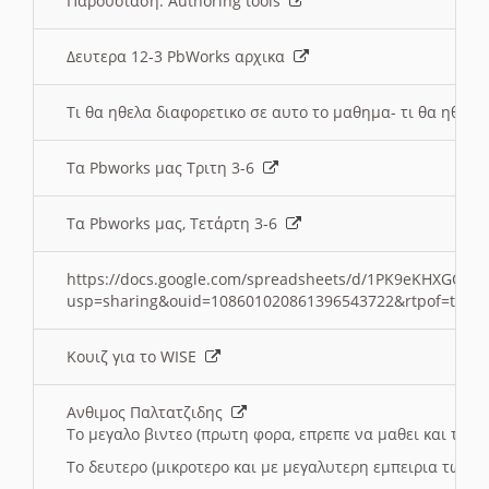
Παρουσιαση: Authoring tools
Δευτερα 12-3 PbWorks αρχικα
Τι θα ηθελα διαφορετικο σε αυτο το μαθημα- τι θα ηθελα
Τα Pbworks μας Τριτη 3-6
Τα Pbworks μας, Τετάρτη 3-6
https://docs.google.com/spreadsheets/d/1PK9eKHXGOJLZ
usp=sharing&ouid=108601020861396543722&rtpof=true
Κουιζ για το WISE
Ανθιμος Παλτατζιδης
Το μεγαλο βιντεο (πρωτη φορα, επρεπε να μαθει και το C
Το δευτερο (μικροτερο και με μεγαλυτερη εμπειρια τωρα)