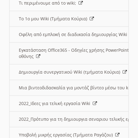
Τι περιμένουμε από το wiki;
Το 1ο μου Wiki (Τμήματα Κούρια)
Οφέλη από εμπλοκή σε διαδικασία δημιουργίας Wiki (Τ
Εγκατάσταση Office365 - Οδηγίες χρήσης PowerPoint γι
οθόνης
Δημιουργία συνεργατικού Wiki (τμήματα Κούρια)
Μια βιντεοδιδασκαλία για μοντάζ βίντεο μέσω του kden
2022_Ιδεες για τελική εργασία Wiki
2022_Πρότυπο για τη δημιουργια σεναριου τελικής εργα
Υποβολή μικρής εργασίας (Τμήματα Ραγάζου)