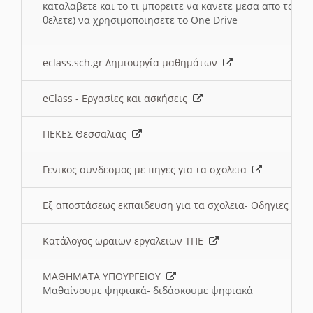
καταλαβετε και το τι μπορειτε να κανετε μεσα απο το σχο
θελετε) να χρησιμοποιησετε το One Drive
eclass.sch.gr Δημιουργία μαθημάτων
eClass - Εργασίες και ασκήσεις
ΠΕΚΕΣ Θεσσαλιας
Γενικος συνδεσμος με πηγες για τα σχολεια
Εξ αποστάσεως εκπαιδευση για τα σχολεια- Οδηγιες
Κατάλογος ωραιων εργαλειων ΤΠΕ
ΜΑΘΗΜΑΤΑ ΥΠΟΥΡΓΕΙΟΥ
Μαθαίνουμε ψηφιακά- διδάσκουμε ψηφιακά