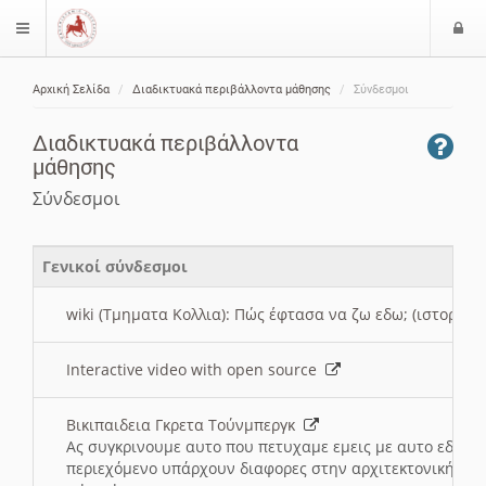
Ε
$langMenu
ί
Αρχική Σελίδα
Διαδικτυακά περιβάλλοντα μάθησης
Σύνδεσμοι
ο
ζήτηση
δ
Διαδικτυακά περιβάλλοντα
ο
μάθησης
ς
Σύνδεσμοι
Γενικοί σύνδεσμοι
wiki (Τμηματα Κολλια): Πώς έφτασα να ζω εδω; (ιστορια)
Interactive video with open source
Βικιπαιδεια Γκρετα Τούνμπεργκ
Ας συγκρινουμε αυτο που πετυχαμε εμεις με αυτο εδω το
περιεχόμενο υπάρχουν διαφορες στην αρχιτεκτονική της