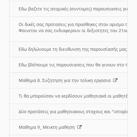
Εδω βαζετε τις ατομικές (συντομες) παρουσιασεις για κ
Οι δικές σας προτασεις για προσθηκες στον ορισμο της
Φαινεται να σας ενδιαφερουν οι δεξιοτητες του 21ου αι
Εδω δηλώνουμε τη διευθυνση της παρουσίασής μας στ
Εδω βλέπουμε τις παρουσιασεις που θα γινουν στο τμη
Μαθημα 8. Συζητηση για την τελικη εργασια
Τι θα μπορούσαν να κερδίσουν μαθησιακά οι μαθητές/τρ
Δύο προτάσεις για μαθησιακους στοχους και "ιστορία" μ
Μαθημα 9_ Μεικτη μαθηση