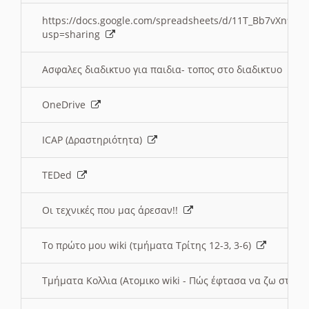
https://docs.google.com/spreadsheets/d/11T_Bb7vXn9
usp=sharing
Ασφαλες διαδικτυο για παιδια- τοπος στο διαδικτυο
OneDrive
ICAP (Δραστηριότητα)
TEDed
Οι τεχνικές που μας άρεσαν!!
Το πρώτο μου wiki (τμήματα Τρίτης 12-3, 3-6)
Τμήματα Κολλια (Ατομικο wiki - Πώς έφτασα να ζω στην 