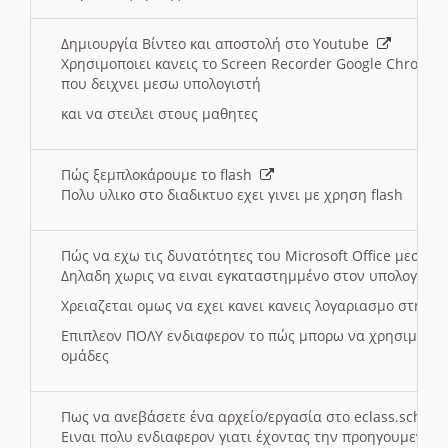
Δημιουργία Βίντεο και αποστολή στο Youtube
Χρησιμοποιει κανεις το Screen Recorder Google Chrome γ
που δειχνει μεσω υπολογιστή
και να στειλει στους μαθητες
Πώς ξεμπλοκάρουμε το flash
Πολυ υλικο στο διαδικτυο εχει γινει με χρηση flash
Πώς να εχω τις δυνατότητες του Microsoft Office μεσω 
Δηλαδη χωρις να ειναι εγκαταστημμένο στον υπολογιστή
Χρειαζεται ομως να εχει κανει κανεις λογαριασμο στη Mic
Επιπλεον ΠΟΛΥ ενδιαφερον το πώς μπορω να χρησιμοποι
ομάδες
Πως να ανεβάσετε ένα αρχείο/εργασία στο eclass.sch.gr
Ειναι πολυ ενδιαφερον γιατι έχοντας την προηγουμενη γ