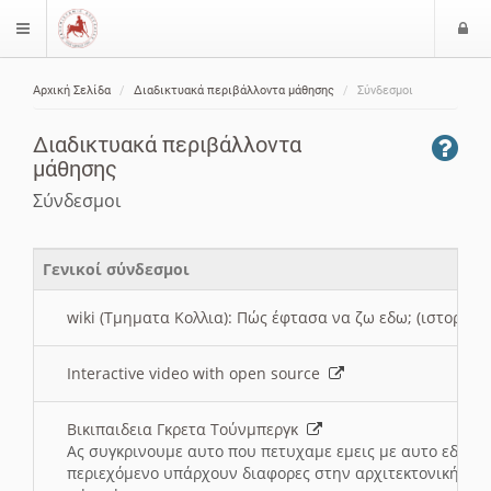
Ε
$langMenu
ί
Αρχική Σελίδα
Διαδικτυακά περιβάλλοντα μάθησης
Σύνδεσμοι
ο
ζήτηση
δ
Διαδικτυακά περιβάλλοντα
ο
μάθησης
ς
Σύνδεσμοι
Γενικοί σύνδεσμοι
wiki (Τμηματα Κολλια): Πώς έφτασα να ζω εδω; (ιστορια)
Interactive video with open source
Βικιπαιδεια Γκρετα Τούνμπεργκ
Ας συγκρινουμε αυτο που πετυχαμε εμεις με αυτο εδω το
περιεχόμενο υπάρχουν διαφορες στην αρχιτεκτονική της