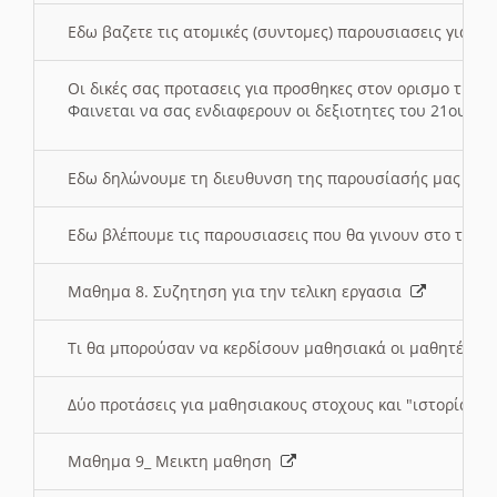
Εδω βαζετε τις ατομικές (συντομες) παρουσιασεις για κ
Οι δικές σας προτασεις για προσθηκες στον ορισμο της
Φαινεται να σας ενδιαφερουν οι δεξιοτητες του 21ου αι
Εδω δηλώνουμε τη διευθυνση της παρουσίασής μας στ
Εδω βλέπουμε τις παρουσιασεις που θα γινουν στο τμη
Μαθημα 8. Συζητηση για την τελικη εργασια
Τι θα μπορούσαν να κερδίσουν μαθησιακά οι μαθητές/τρ
Δύο προτάσεις για μαθησιακους στοχους και "ιστορία" μ
Μαθημα 9_ Μεικτη μαθηση