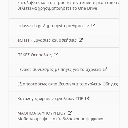
καταλαβετε και το τι μπορειτε να κανετε μεσα απο το σχο
θελετε) να χρησιμοποιησετε το One Drive
eclass.sch.gr Δημιουργία μαθημάτων
eClass - Εργασίες και ασκήσεις
ΠΕΚΕΣ Θεσσαλιας
Γενικος συνδεσμος με πηγες για τα σχολεια
Εξ αποστάσεως εκπαιδευση για τα σχολεια- Οδηγιες
Κατάλογος ωραιων εργαλειων ΤΠΕ
ΜΑΘΗΜΑΤΑ ΥΠΟΥΡΓΕΙΟΥ
Μαθαίνουμε ψηφιακά- διδάσκουμε ψηφιακά