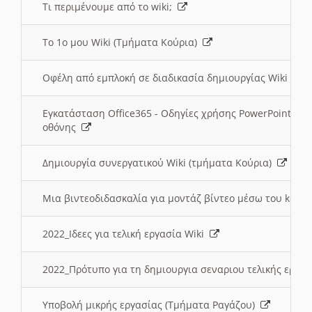
Τι περιμένουμε από το wiki;
Το 1ο μου Wiki (Τμήματα Κούρια)
Οφέλη από εμπλοκή σε διαδικασία δημιουργίας Wiki (Τ
Εγκατάσταση Office365 - Οδηγίες χρήσης PowerPoint γι
οθόνης
Δημιουργία συνεργατικού Wiki (τμήματα Κούρια)
Μια βιντεοδιδασκαλία για μοντάζ βίντεο μέσω του kden
2022_Ιδεες για τελική εργασία Wiki
2022_Πρότυπο για τη δημιουργια σεναριου τελικής εργα
Υποβολή μικρής εργασίας (Τμήματα Ραγάζου)