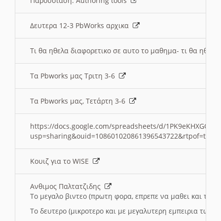
Παρουσιαση: Authoring tools
Δευτερα 12-3 PbWorks αρχικα
Τι θα ηθελα διαφορετικο σε αυτο το μαθημα- τι θα ηθελα
Τα Pbworks μας Τριτη 3-6
Τα Pbworks μας, Τετάρτη 3-6
https://docs.google.com/spreadsheets/d/1PK9eKHXGOJLZ
usp=sharing&ouid=108601020861396543722&rtpof=true
Κουιζ για το WISE
Ανθιμος Παλτατζιδης
Το μεγαλο βιντεο (πρωτη φορα, επρεπε να μαθει και το C
Το δευτερο (μικροτερο και με μεγαλυτερη εμπειρια τωρα)