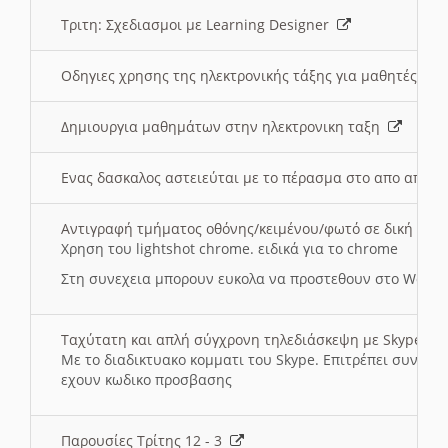
Τριτη: Σχεδιασμοι με Learning Designer
Οδηγιες χρησης της ηλεκτρονικής τάξης για μαθητές
Δημιουργια μαθημάτων στην ηλεκτρονικη ταξη
Ενας δασκαλος αστειεύται με το πέρασμα στο απο αποσ
Αντιγραφή τμήματος οθόνης/κειμένου/φωτό σε δική σας
Χρηση του lightshot chrome. ειδικά για το chrome
Στη συνεχεια μπορουν ευκολα να προστεθουν στο Word 
Ταχύτατη και απλή σύγχρονη τηλεδιάσκεψη με Skype
Με το διαδικτυακο κομματι του Skype. Επιτρέπει συνδε
εχουν κωδικο προσβασης
Παρουσίες Τρίτης 12 - 3