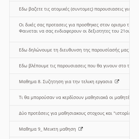
Εδω βαζετε τις ατομικές (συντομες) παρουσιασεις για κ
Οι δικές σας προτασεις για προσθηκες στον ορισμο της
Φαινεται να σας ενδιαφερουν οι δεξιοτητες του 21ου αι
Εδω δηλώνουμε τη διευθυνση της παρουσίασής μας στ
Εδω βλέπουμε τις παρουσιασεις που θα γινουν στο τμη
Μαθημα 8. Συζητηση για την τελικη εργασια
Τι θα μπορούσαν να κερδίσουν μαθησιακά οι μαθητές/τρ
Δύο προτάσεις για μαθησιακους στοχους και "ιστορία" μ
Μαθημα 9_ Μεικτη μαθηση