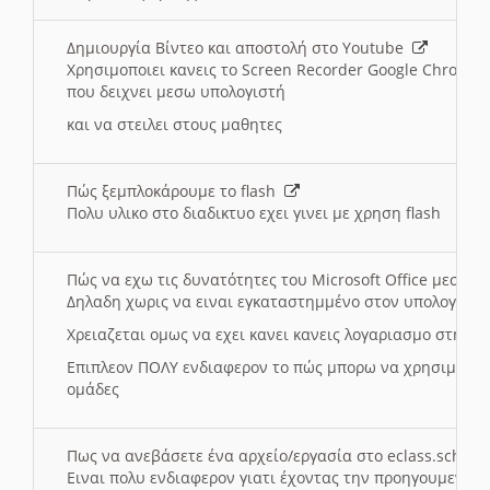
Δημιουργία Βίντεο και αποστολή στο Youtube
Χρησιμοποιει κανεις το Screen Recorder Google Chrome γ
που δειχνει μεσω υπολογιστή
και να στειλει στους μαθητες
Πώς ξεμπλοκάρουμε το flash
Πολυ υλικο στο διαδικτυο εχει γινει με χρηση flash
Πώς να εχω τις δυνατότητες του Microsoft Office μεσω 
Δηλαδη χωρις να ειναι εγκαταστημμένο στον υπολογιστή
Χρειαζεται ομως να εχει κανει κανεις λογαριασμο στη Mic
Επιπλεον ΠΟΛΥ ενδιαφερον το πώς μπορω να χρησιμοποι
ομάδες
Πως να ανεβάσετε ένα αρχείο/εργασία στο eclass.sch.gr
Ειναι πολυ ενδιαφερον γιατι έχοντας την προηγουμενη γ