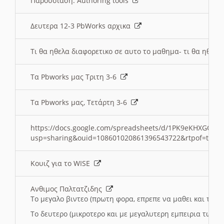
Παρουσιαση: Authoring tools
Δευτερα 12-3 PbWorks αρχικα
Τι θα ηθελα διαφορετικο σε αυτο το μαθημα- τι θα ηθελα
Τα Pbworks μας Τριτη 3-6
Τα Pbworks μας, Τετάρτη 3-6
https://docs.google.com/spreadsheets/d/1PK9eKHXGOJLZ
usp=sharing&ouid=108601020861396543722&rtpof=true
Κουιζ για το WISE
Ανθιμος Παλτατζιδης
Το μεγαλο βιντεο (πρωτη φορα, επρεπε να μαθει και το C
Το δευτερο (μικροτερο και με μεγαλυτερη εμπειρια τωρα)