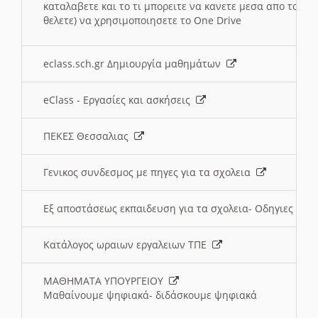
καταλαβετε και το τι μπορειτε να κανετε μεσα απο το σχο
θελετε) να χρησιμοποιησετε το One Drive
eclass.sch.gr Δημιουργία μαθημάτων
eClass - Εργασίες και ασκήσεις
ΠΕΚΕΣ Θεσσαλιας
Γενικος συνδεσμος με πηγες για τα σχολεια
Εξ αποστάσεως εκπαιδευση για τα σχολεια- Οδηγιες
Κατάλογος ωραιων εργαλειων ΤΠΕ
ΜΑΘΗΜΑΤΑ ΥΠΟΥΡΓΕΙΟΥ
Μαθαίνουμε ψηφιακά- διδάσκουμε ψηφιακά