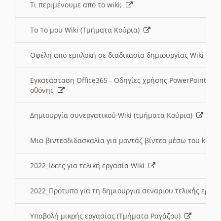
Τι περιμένουμε από το wiki;
Το 1ο μου Wiki (Τμήματα Κούρια)
Οφέλη από εμπλοκή σε διαδικασία δημιουργίας Wiki (Τ
Εγκατάσταση Office365 - Οδηγίες χρήσης PowerPoint γι
οθόνης
Δημιουργία συνεργατικού Wiki (τμήματα Κούρια)
Μια βιντεοδιδασκαλία για μοντάζ βίντεο μέσω του kden
2022_Ιδεες για τελική εργασία Wiki
2022_Πρότυπο για τη δημιουργια σεναριου τελικής εργα
Υποβολή μικρής εργασίας (Τμήματα Ραγάζου)