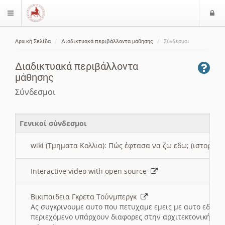
Ε
$langMenu
ί
Αρχική Σελίδα
Διαδικτυακά περιβάλλοντα μάθησης
Σύνδεσμοι
ο
ζήτηση
δ
Διαδικτυακά περιβάλλοντα
ο
μάθησης
ς
Σύνδεσμοι
Γενικοί σύνδεσμοι
wiki (Τμηματα Κολλια): Πώς έφτασα να ζω εδω; (ιστορια)
Interactive video with open source
Βικιπαιδεια Γκρετα Τούνμπεργκ
Ας συγκρινουμε αυτο που πετυχαμε εμεις με αυτο εδω το
περιεχόμενο υπάρχουν διαφορες στην αρχιτεκτονική της