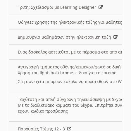
Τριτη: Σχεδιασμοι με Learning Designer
Οδηγιες χρησης της ηλεκτρονικής τάξης για μαθητές
Δημιουργια μαθημάτων στην ηλεκτρονικη ταξη
Ενας δασκαλος αστειεύται με το πέρασμα στο απο αποσ
Αντιγραφή τμήματος οθόνης/κειμένου/φωτό σε δική σας
Χρηση του lightshot chrome. ειδικά για το chrome
Στη συνεχεια μπορουν ευκολα να προστεθουν στο Word 
Ταχύτατη και απλή σύγχρονη τηλεδιάσκεψη με Skype
Με το διαδικτυακο κομματι του Skype. Επιτρέπει συνδε
εχουν κωδικο προσβασης
Παρουσίες Τρίτης 12 - 3