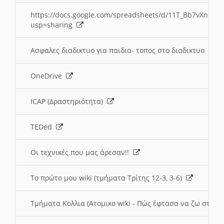
https://docs.google.com/spreadsheets/d/11T_Bb7vXn9
usp=sharing
Ασφαλες διαδικτυο για παιδια- τοπος στο διαδικτυο
OneDrive
ICAP (Δραστηριότητα)
TEDed
Οι τεχνικές που μας άρεσαν!!
Το πρώτο μου wiki (τμήματα Τρίτης 12-3, 3-6)
Τμήματα Κολλια (Ατομικο wiki - Πώς έφτασα να ζω στην 