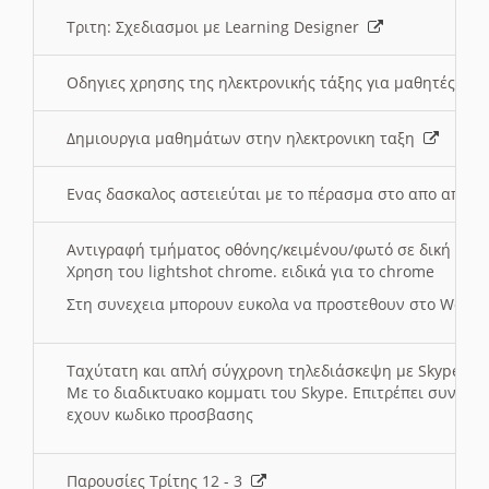
Τριτη: Σχεδιασμοι με Learning Designer
Οδηγιες χρησης της ηλεκτρονικής τάξης για μαθητές
Δημιουργια μαθημάτων στην ηλεκτρονικη ταξη
Ενας δασκαλος αστειεύται με το πέρασμα στο απο αποσ
Αντιγραφή τμήματος οθόνης/κειμένου/φωτό σε δική σας
Χρηση του lightshot chrome. ειδικά για το chrome
Στη συνεχεια μπορουν ευκολα να προστεθουν στο Word 
Ταχύτατη και απλή σύγχρονη τηλεδιάσκεψη με Skype
Με το διαδικτυακο κομματι του Skype. Επιτρέπει συνδε
εχουν κωδικο προσβασης
Παρουσίες Τρίτης 12 - 3