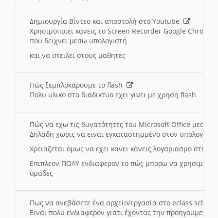
Δημιουργία Βίντεο και αποστολή στο Youtube
Χρησιμοποιει κανεις το Screen Recorder Google Chrome γ
που δειχνει μεσω υπολογιστή
και να στειλει στους μαθητες
Πώς ξεμπλοκάρουμε το flash
Πολυ υλικο στο διαδικτυο εχει γινει με χρηση flash
Πώς να εχω τις δυνατότητες του Microsoft Office μεσω 
Δηλαδη χωρις να ειναι εγκαταστημμένο στον υπολογιστή
Χρειαζεται ομως να εχει κανει κανεις λογαριασμο στη Mic
Επιπλεον ΠΟΛΥ ενδιαφερον το πώς μπορω να χρησιμοποι
ομάδες
Πως να ανεβάσετε ένα αρχείο/εργασία στο eclass.sch.gr
Ειναι πολυ ενδιαφερον γιατι έχοντας την προηγουμενη γ