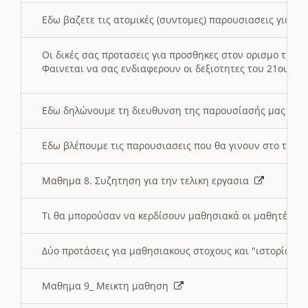
Εδω βαζετε τις ατομικές (συντομες) παρουσιασεις για κ
Οι δικές σας προτασεις για προσθηκες στον ορισμο της
Φαινεται να σας ενδιαφερουν οι δεξιοτητες του 21ου αι
Εδω δηλώνουμε τη διευθυνση της παρουσίασής μας στ
Εδω βλέπουμε τις παρουσιασεις που θα γινουν στο τμη
Μαθημα 8. Συζητηση για την τελικη εργασια
Τι θα μπορούσαν να κερδίσουν μαθησιακά οι μαθητές/τρ
Δύο προτάσεις για μαθησιακους στοχους και "ιστορία" μ
Μαθημα 9_ Μεικτη μαθηση