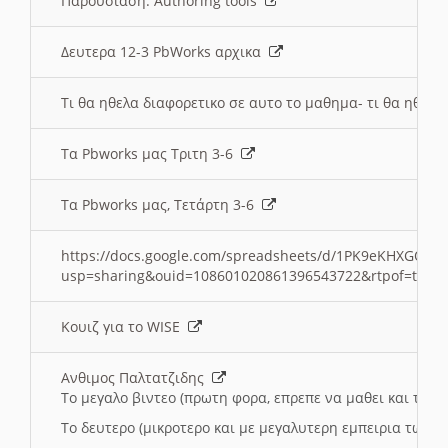
Παρουσιαση: Authoring tools
Δευτερα 12-3 PbWorks αρχικα
Τι θα ηθελα διαφορετικο σε αυτο το μαθημα- τι θα ηθελα
Τα Pbworks μας Τριτη 3-6
Τα Pbworks μας, Τετάρτη 3-6
https://docs.google.com/spreadsheets/d/1PK9eKHXGOJLZ
usp=sharing&ouid=108601020861396543722&rtpof=true
Κουιζ για το WISE
Ανθιμος Παλτατζιδης
Το μεγαλο βιντεο (πρωτη φορα, επρεπε να μαθει και το C
Το δευτερο (μικροτερο και με μεγαλυτερη εμπειρια τωρα)