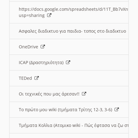
https://docs.google.com/spreadsheets/d/11T_Bb7vXn9
usp=sharing
Ασφαλες διαδικτυο για παιδια- τοπος στο διαδικτυο
OneDrive
ICAP (Δραστηριότητα)
TEDed
Οι τεχνικές που μας άρεσαν!!
Το πρώτο μου wiki (τμήματα Τρίτης 12-3, 3-6)
Τμήματα Κολλια (Ατομικο wiki - Πώς έφτασα να ζω στην 