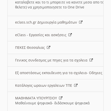
καταλαβετε και το τι μπορειτε να κανετε μεσα απο το σχο
θελετε) να χρησιμοποιησετε το One Drive
eclass.sch.gr Δημιουργία μαθημάτων
eClass - Εργασίες και ασκήσεις
ΠΕΚΕΣ Θεσσαλιας
Γενικος συνδεσμος με πηγες για τα σχολεια
Εξ αποστάσεως εκπαιδευση για τα σχολεια- Οδηγιες
Κατάλογος ωραιων εργαλειων ΤΠΕ
ΜΑΘΗΜΑΤΑ ΥΠΟΥΡΓΕΙΟΥ
Μαθαίνουμε ψηφιακά- διδάσκουμε ψηφιακά