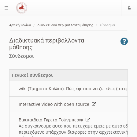
Ε
$langMenu
ί
Αρχική Σελίδα
Διαδικτυακά περιβάλλοντα μάθησης
Σύνδεσμοι
ο
ζήτηση
δ
Διαδικτυακά περιβάλλοντα
ο
μάθησης
ς
Σύνδεσμοι
Γενικοί σύνδεσμοι
wiki (Τμηματα Κολλια): Πώς έφτασα να ζω εδω; (ιστορια)
Interactive video with open source
Βικιπαιδεια Γκρετα Τούνμπεργκ
Ας συγκρινουμε αυτο που πετυχαμε εμεις με αυτο εδω το
περιεχόμενο υπάρχουν διαφορες στην αρχιτεκτονική της