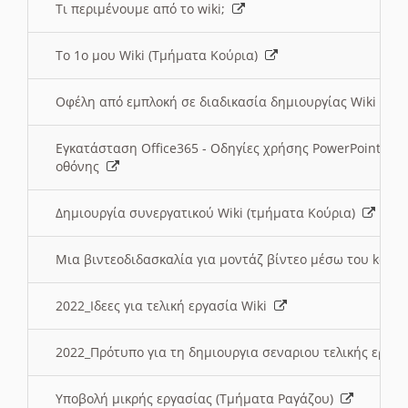
Τι περιμένουμε από το wiki;
Το 1ο μου Wiki (Τμήματα Κούρια)
Οφέλη από εμπλοκή σε διαδικασία δημιουργίας Wiki (Τ
Εγκατάσταση Office365 - Οδηγίες χρήσης PowerPoint γι
οθόνης
Δημιουργία συνεργατικού Wiki (τμήματα Κούρια)
Μια βιντεοδιδασκαλία για μοντάζ βίντεο μέσω του kden
2022_Ιδεες για τελική εργασία Wiki
2022_Πρότυπο για τη δημιουργια σεναριου τελικής εργα
Υποβολή μικρής εργασίας (Τμήματα Ραγάζου)