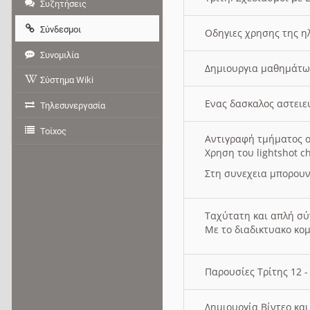
Συζητήσεις
Σύνδεσμοι
Οδηγιες χρησης της η
Συνομιλία
Δημιουργια μαθημάτω
Σύστημα Wiki
Ενας δασκαλος αστει
Τηλεσυνεργασία
Τοίχος
Αντιγραφή τμήματος ο
Χρηση του lightshot c
Στη συνεχεια μπορουν
Ταχύτατη και απλή σ
Με το διαδικτυακο κο
Παρουσίες Τρίτης 12 
Δημιουργία Βίντεο κα