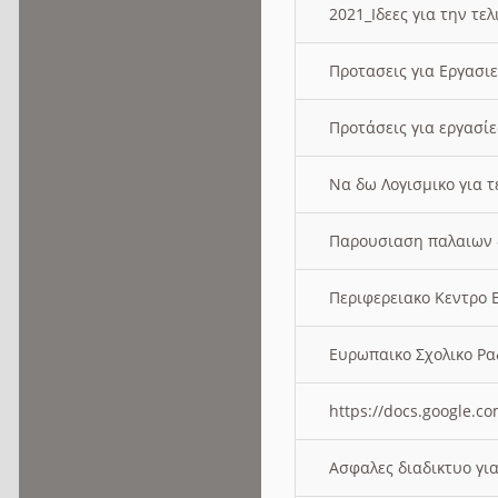
2021_Ιδεες για την τε
Προτασεις για Εργασι
Προτάσεις για εργασ
Να δω Λογισμικο για 
Παρουσιαση παλαιων 
Περιφερειακο Κεντρο
Ευρωπαικο Σχολικο 
https://docs.google
Ασφαλες διαδικτυο γι