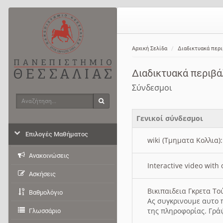
Αρχική Σελίδα
Διαδικτυακά περ
Διαδικτυακά περιβ
Σύνδεσμοι
Αναζήτηση
Αναζήτηση
Γενικοί σύνδεσμοι
Επιλογές Μαθήματος
wiki (Τμηματα Κολλια)
Ανακοινώσεις
Interactive video wit
Ασκήσεις
Βικιπαιδεια Γκρετα Τ
Βαθμολόγιο
Ας συγκρινουμε αυτο 
της πληροφορίας. Γρά
Γλωσσάριο