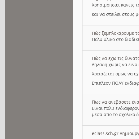
Χρησιμοποιει κανεις τ
και να στειλει στους 
Πώς ξεμπλοκάρουμε τ
Πολυ υλικο στο διαδικτ
Πώς να εχω τις δυνατ
Δηλαδη χωρις να εινα
Χρειαζεται ομως να εχ
Επιπλεον ΠΟΛΥ ενδιαφ
Πως να ανεβάσετε ένα
Ειναι πολυ ενδιαφερον
μεσα απο το σχολικο δ
eclass.sch.gr Δημιο