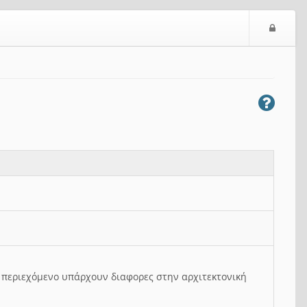
Ε
ί
σ
ο
δ
ο
ς
ο περιεχόμενο υπάρχουν διαφορες στην αρχιτεκτονική