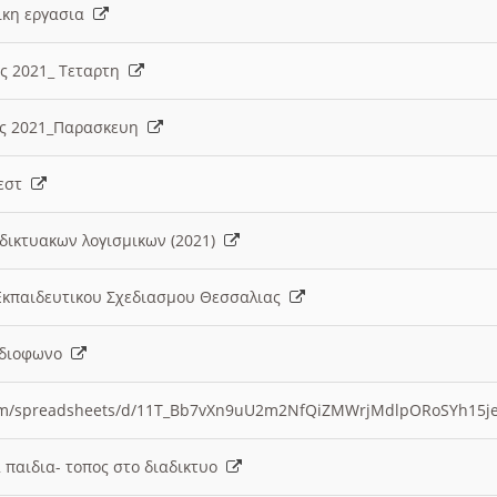
λικη εργασια
ες 2021_ Τεταρτη
ίες 2021_Παρασκευη
τεστ
δικτυακων λογισμικων (2021)
 Εκπαιδευτικου Σχεδιασμου Θεσσαλιας
Ραδιοφωνο
.com/spreadsheets/d/11T_Bb7vXn9uU2m2NfQiZMWrjMdlpORoSYh15j
α παιδια- τοπος στο διαδικτυο