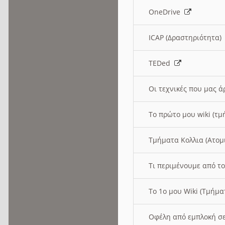
OneDrive
ICAP (Δραστηριότητα
TEDed
Οι τεχνικές που μας 
Το πρώτο μου wiki (τμ
Τμήματα Κολλια (Ατομ
Τι περιμένουμε από το
Το 1ο μου Wiki (Τμήμ
Οφέλη από εμπλοκή σε