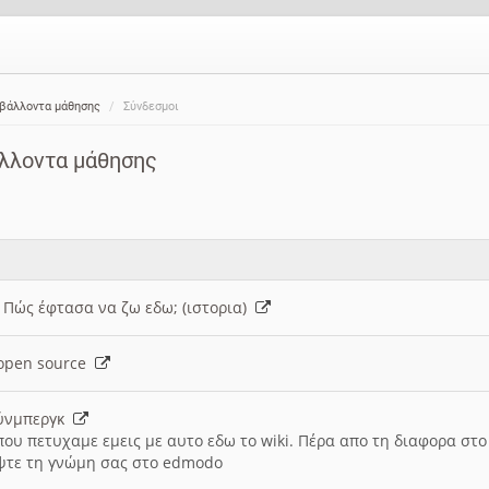
ιβάλλοντα μάθησης
Σύνδεσμοι
άλλοντα μάθησης
: Πώς έφτασα να ζω εδω; (ιστορια)
h open source
ούνμπεργκ
που πετυχαμε εμεις με αυτο εδω το wiki. Πέρα απο τη διαφορα στ
ψτε τη γνώμη σας στο edmodo