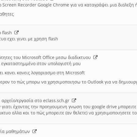
ο Screen Recorder Google Chrome για να καταγράψει μια διαλεξη 
μαθητες
ο flash
υο εχει γινει με χρηση flash
ότητες του Microsoft Office μεσω διαδικτυου
ι εγκαταστημμένο στον υπολογιστή μου
ει κανει κανεις λογαριασμο στη Microsoft
ερον το πώς μπορω να χρησιμοποιησω το Outlook για να δημιου
 αρχείο/εργασία στο eclass.sch.gr
 γιατι έχοντας την προηγουμενη γνωση του google drive μπορειτε 
ικτυο αλλα και το πώς μπορειτε (αν θελετε) να χρησιμοποιησετε το
υργία μαθημάτων